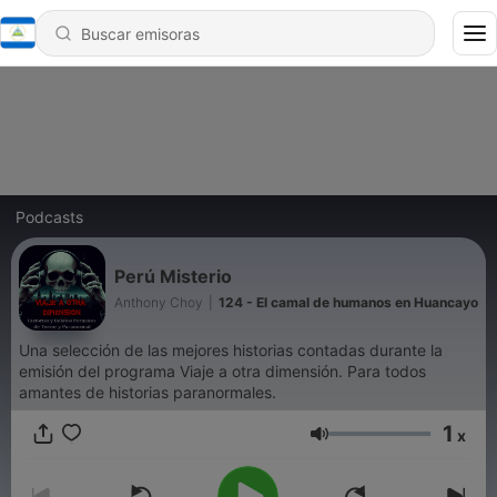
Podcasts
Perú Misterio
Anthony Choy
|
124 - El camal de humanos en Huancayo
Una selección de las mejores historias contadas durante la
emisión del programa Viaje a otra dimensión. Para todos
amantes de historias paranormales.
1
x
Volumen