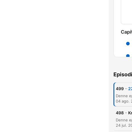
Capí
Episod
-
499
22
04 ago.
-
498
K
H
24 jul. 
Dest