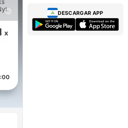
ks
Nyt
DESCARGAR APP
1
x
:00