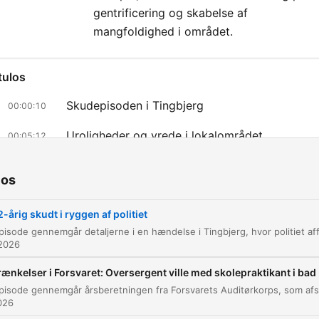
gentrificering og skabelse af
mangfoldighed i området.
tulos
Skudepisoden i Tingbjerg
00:00:10
Uroligheder og vrede i lokalområdet
00:05:12
Politiet brug af våben og juridiske rammer
00:09:29
ios
Det psykiske pres på betjente
00:12:26
-årig skudt i ryggen af politiet
Efterforskning og vidneoplysninger i Tingbjerg
00:13:41
 2026
Tingbjergs historie og udvikling
00:15:56
rænkelser i Forsvaret: Oversergent ville med skolepraktikant i bad
az clic en un capítulo para ir directamente a ese momento
2026
acados