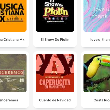
Det er et voldsomt mental pres, de står i.
00:13:10 · Beskrivelsen af den psykiske belastning og det
efterfølgende juridiske ansvar, som betjente oplever efter at 
affyret skud.
a Cristiana Mx
El Show De Piolín
love u, than
Man kan nærmest skære i vreden derude.
00:14:25 · Værten beskriver den stærke følelse af vrede bland
beboerne i området efter hændelsen.
enceremos
Cuento de Navidad
Costa Ric