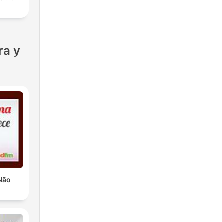
ra y
Não