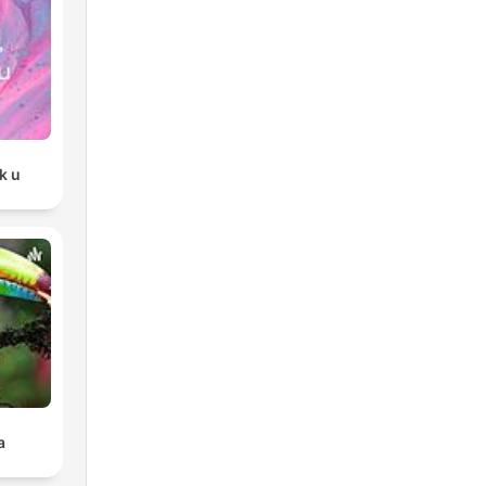
have
k u
t
a