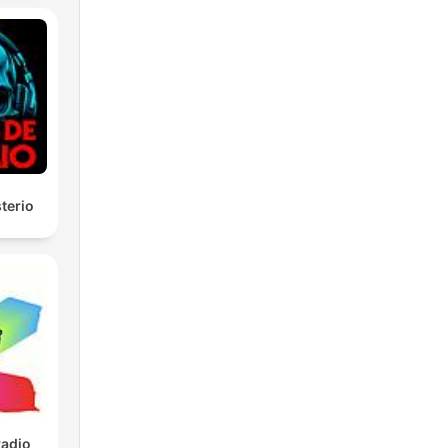
terio
Radio