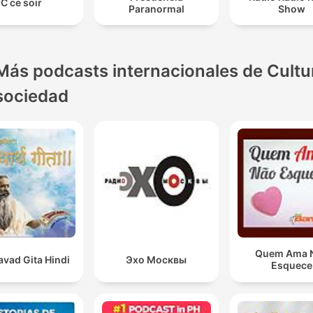
C ce soir
Paranormal
Show
Más podcasts internacionales de Cultu
sociedad
Quem Ama 
vad Gita Hindi
Эхо Москвы
Esquece