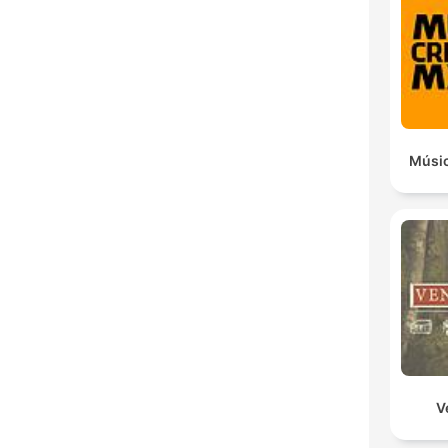
Músic
V