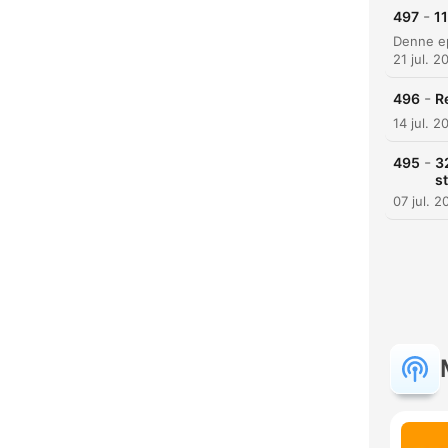
-
497
11
21 jul. 2
-
496
R
14 jul. 2
-
495
3
s
07 jul. 2