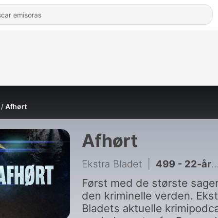
Afhørt
Afhørt
Ekstra Bladet
|
499 - 22-årig skudt i ryggen af politiet
Først med de største sager
den kriminelle verden. Ekst
Bladets aktuelle krimipodc