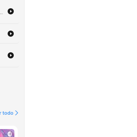
om
en tidligere dansk krigsveteran fra Irak og Afghanistan, der er blevet idømt 11 års fængsel for involvering i en omfattende narkosag. Sagen drejer sig om håndtering af 100 kilo amfetamin, som blev opdaget via krypteret kommunikation på Sky ECC-tjenesten. Beretningen belyser den tragiske sammenhæng mellem krigstraumer og kriminalitet. Efter at have kæmpet med svær PTSD, beskrives hvordan Petersen begyndende selvmedicinering med kokain førte til en voksende gæld, som han forsøgte at afvikle gennem narkosmugling. Episoden undersøger de menneskelige omkostninger ved både krigstjeneste og den efterfølgende retsproces.
r
e
g,
r todo
iet