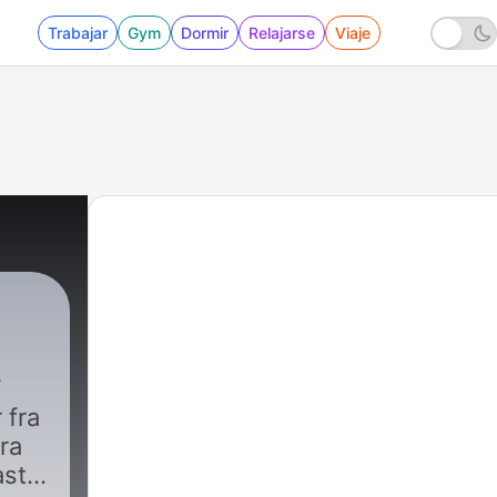
Trabajar
Gym
Dormir
Relajarse
Viaje
 fra
ra
ast