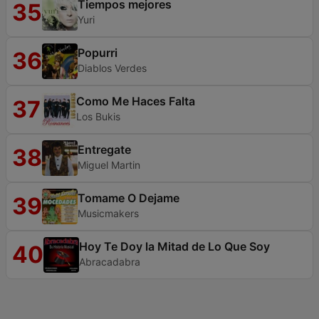
Tiempos mejores
35
Yuri
Popurri
36
Diablos Verdes
Como Me Haces Falta
37
Los Bukis
Entregate
38
Miguel Martin
Tomame O Dejame
39
Musicmakers
Hoy Te Doy la Mitad de Lo Que Soy
40
Abracadabra