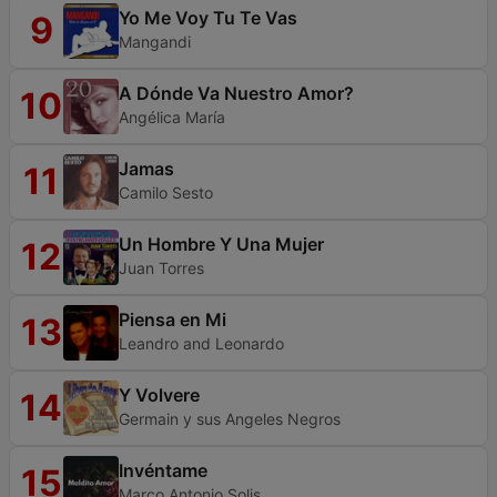
Yo Me Voy Tu Te Vas
9
Mangandi
A Dónde Va Nuestro Amor?
10
Angélica María
Jamas
11
Camilo Sesto
Un Hombre Y Una Mujer
12
Juan Torres
Piensa en Mi
13
Leandro and Leonardo
Y Volvere
14
Germain y sus Angeles Negros
Invéntame
15
Marco Antonio Solis