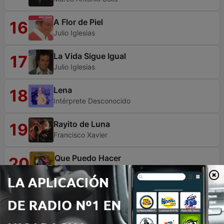
A Flor de Piel
16
Julio Iglesias
La Vida Sigue Igual
17
Julio Iglesias
Lena
18
Intérprete Desconocido
Rayito de Luna
19
Francisco Xavier
Que Puedo Hacer
20
Los Cougar's
Procuro Olvidarte
21
Hernaldo Zuñiga