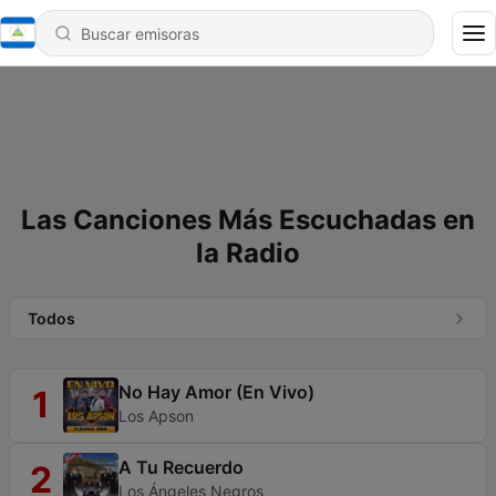
Las Canciones Más Escuchadas en
la Radio
Todos
No Hay Amor (En Vivo)
1
Los Apson
A Tu Recuerdo
2
Los Ángeles Negros