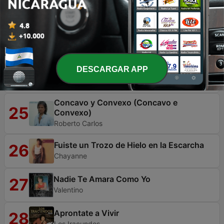
Pecadora
22
Chucho Avellanet & La Rondalla Venezolana
Un Buen Perdedor
23
Franco de Vita
DESCARGAR APP
El Bardo
24
San Miguel & Tobsucht.FX
Concavo y Convexo (Concavo e
25
Convexo)
Roberto Carlos
Fuiste un Trozo de Hielo en la Escarcha
26
Chayanne
Nadie Te Amara Como Yo
27
Valentino
Aprontate a Vivir
28
Los Iracundos