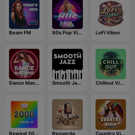
Beam FM
80s Pop Vibes
LoFi Vibes
Dance Machine
Smooth Jazz - Groov
Chillout Vibes
Rewind 2000's
Recuerda
Country Vibes