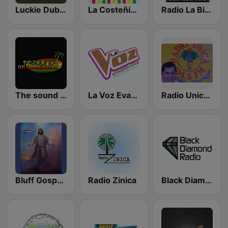
Luckie Dubee Radio
La Costeñísima
Radio La Bipolar
The sound of the Carebbean
La Voz Evangélica del Atlántico
Radio Unica 105.5 FM
Bluff Gospel Radio
Radio Zinica
Black Diamond Radio