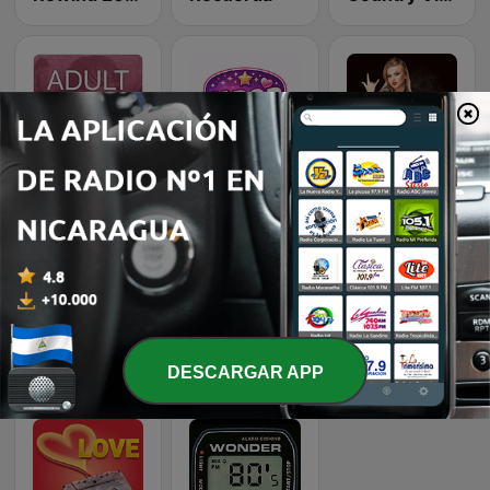
Beam FM - Adult Hits
K-Pop Vibes
Classic Rock Station
TikTok Hits
Latina Bandida!
Top 90's
DESCARGAR APP