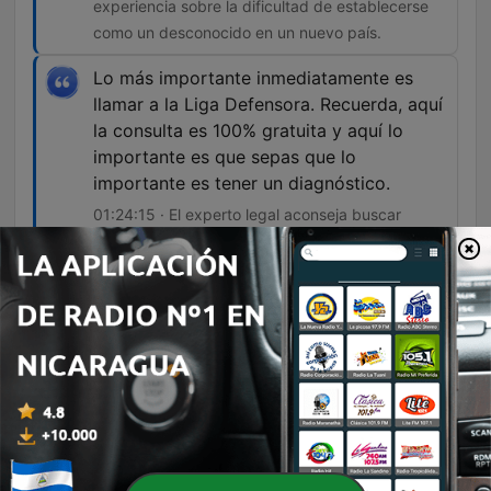
experiencia sobre la dificultad de establecerse
como un desconocido en un nuevo país.
Lo más importante inmediatamente es
llamar a la Liga Defensora. Recuerda, aquí
la consulta es 100% gratuita y aquí lo
importante es que sepas que lo
importante es tener un diagnóstico.
01:24:15 · El experto legal aconseja buscar
atención profesional inmediata tras un accidente
para asegurar un diagnóstico correcto.
Episodios
-
3614
Más de 6 estados están enfermos por la
lechuga y por el chile. Broma Nacho a su amigo
que es malcriado y es dueño de una birrieria. El
cantante Yahir dice que por culpa de la
religión su madre destruyó la familia.