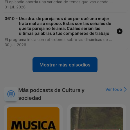
El episodio aborda una variedad de temas que van desde el impacto de la inteligencia artificial en los empleos y bromas telefónicas, hasta consejos legales cruciales sobre las comunicaciones desde la cárcel. Los conductores también debaten sobre la crianza moderna, la responsabilidad de los hijos y las implicaciones morales del uso de plataformas como OnlyFans. Asimismo, se comparten historias personales de amor iniciadas en redes sociales, el testimonio de un emprendedor deportado y la presentación musical de Valentín, quien presenta su proyecto de banda virtual con una canción dedicada al pueblo mágico de Tequisquiapan.
31 jul. 2026
-
3610
Una dra. de pareja nos dice por qué una mujer
trata mal a su esposo. Estas son las señales de
que tu pareja no te ama. Cuáles serían las
últimas palabras a tus compañeros de trabajo.
El programa inicia con reflexiones sobre las dinámicas de pareja y una broma telefónica, seguido de una consulta legal sobre procesos migratorios y señales de falta de amor en la relación. Se aborda el conflicto familiar de un joven que enfrenta la oposición de su madre para casarse con una mujer que tiene un hijo. Posteriormente, se presentan entrevistas de superación personal, incluyendo las historias de emprendimiento de instaladores de pisos y trabajadores de la construcción en Estados Unidos. El episodio concluye con debates sobre roles domésticos y consejos sobre comunicación en las discusiones de pareja.
30 jul. 2026
Mostrar más episodios
Ver todo
Más podcasts de Cultura y
sociedad