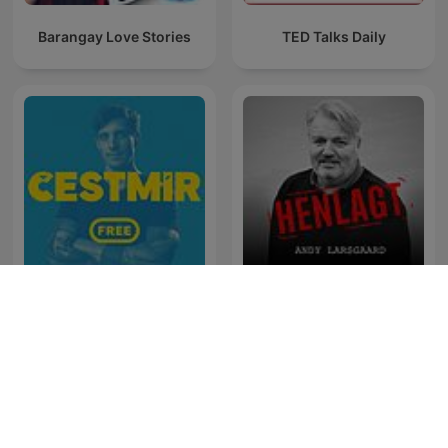
Barangay Love Stories
TED Talks Daily
HENLAGT – Andy
Čestmír Strakatý
Larsgaard