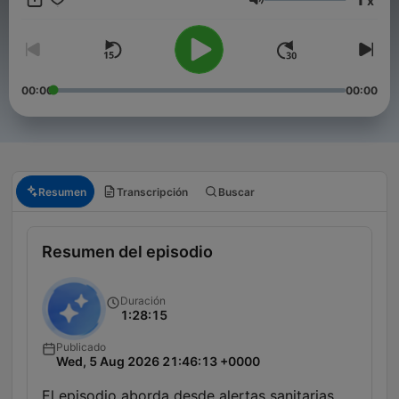
x
Volumen
00:00
00:00
Resumen
Transcripción
Buscar
Resumen del episodio
Duración
1:28:15
Publicado
Wed, 5 Aug 2026 21:46:13 +0000
El episodio aborda desde alertas sanitarias