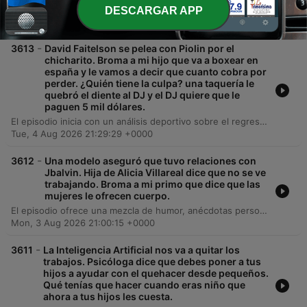
El episodio aborda desde alertas sanitarias sobre la presencia de salmonella en vegetales en Estados Unidos hasta profundos debates sobre cómo el fanatismo religioso puede generar divisiones familiares. A través de reflexiones y anécdotas, se analiza el impacto de las creencias en la unidad del hogar. Asimismo, el programa brinda un espacio para el emprendimiento y la comunidad, presentando historias de superación como la del Chef Omar y promoviendo servicios locales, desde barberías hasta rentas de habitación. El episodio concluye con consejos legales prácticos sobre cómo actuar ante accidentes por negligencia.
DESCARGAR APP
Wed, 5 Aug 2026 21:46:13 +0000
-
3613
David Faitelson se pelea con Piolin por el
chicharito. Broma a mi hijo que va a boxear en
españa y le vamos a decir que cuanto cobra por
perder. ¿Quién tiene la culpa? una taquería le
quebró el diente al DJ y el DJ quiere que le
paguen 5 mil dólares.
El episodio inicia con un análisis deportivo sobre el regreso de Chicharito al fútbol, la recuperación del portero Malagón y la relevancia de la Leagues Cup. También se abordan temas de actualidad en México, como la noticia de una pensión alimenticia para una mascota. En la sección de comunidad, los conductores comparten anécdotas sobre un accidente dental por un hueso en un taco de barbacoa y debaten responsabilidades legales. El programa concluye con historias de emprendimiento, presentaciones musicales y llamadas de ayuda para familias que enfrentan dificultades migratorias y económicas.
Tue, 4 Aug 2026 21:29:29 +0000
-
3612
Una modelo aseguró que tuvo relaciones con
Jbalvin. Hija de Alicia Villareal dice que no se ve
trabajando. Broma a mi primo que dice que las
mujeres le ofrecen cuerpo.
El episodio ofrece una mezcla de humor, anécdotas personales y temas de actualidad. Los conductores inician con bromas, chistes de doble sentido y rumores de celebridades, para luego transitar hacia relatos sobre injusticias laborales y citas telefónicas entre los locutores. La segunda parte del programa se enfoca en historias de emprendimiento, como el caso de Eli y Maribel, junto con información crucial sobre procesos migratorios y asesoría legal. El episodio concluye con una charla sobre salud sexual con la sexóloga Miriam Valvera y consejos legales sobre el consumo de alcohol en espacios públicos.
Mon, 3 Aug 2026 21:00:15 +0000
-
3611
La Inteligencia Artificial nos va a quitar los
trabajos. Psicóloga dice que debes poner a tus
hijos a ayudar con el quehacer desde pequeños.
Qué tenías que hacer cuando eras niño que
ahora a tus hijos les cuesta.