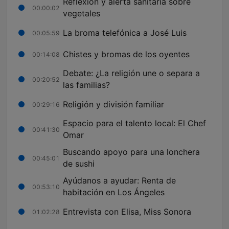
Reflexión y alerta sanitaria sobre
00:00:02
vegetales
La broma telefónica a José Luis
00:05:59
Chistes y bromas de los oyentes
00:14:08
Debate: ¿La religión une o separa a
00:20:52
las familias?
Religión y división familiar
00:29:16
Espacio para el talento local: El Chef
00:41:30
Omar
Buscando apoyo para una lonchera
00:45:01
de sushi
Ayúdanos a ayudar: Renta de
00:53:10
habitación en Los Ángeles
Entrevista con Elisa, Miss Sonora
01:02:28