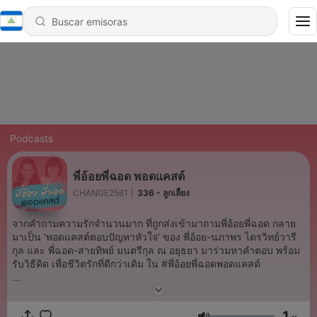
Podcasts
พี่อ้อยพี่ฉอด พอดแคสต์
CHANGE2561
|
336 - ลูกเลี้ยง
จากคำถามความรักจำนวนมาก ที่ถูกส่งเข้ามาถามพี่อ้อยพี่ฉอด กลาย
มาเป็น ‘พอดแคสต์ตอบปัญหาหัวใจ’ ของ พี่อ้อย-นภาพร ไตรวิทย์วารี
กุล และ พี่ฉอด-สายทิพย์ มนตรีกุล ณ อยุธยา มาร่วมหาคำตอบ พร้อม
รับวิธีคิด เพื่อชีวิตรักที่ดีกว่าเดิม ใน #พี่อ้อยพี่ฉอดพอดแคสต์
และถ้าคุณมีรักที่หาคำตอบไม่ได้ ส่งมาถามได้ที่
m.me/paoypchod.change2561
1