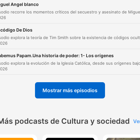
guel Angel blanco
The Gallipoli Campaign and Political Fallout
00:22:56
2026
Service in the Field
00:26:18
 código De Dios
The Wild Years and the Rise of Hitler
00:33:28
2026
The Road to War and the Return of Churchill
00:41:53
bemus Papam.Una historia de poder: 1- Los orígenes
The Rise of Churchill and the Fall of Chamberla
00:48:58
2026
The Siege of Dunkirk and Operation Dynamo
01:07:42
The Aftermath and the Isolation of Britain
Mostrar más episodios
01:13:36
Churchill's Rhetoric and the Battle of Britain
01:15:46
American Intervention and the Lend-Lease Act
02:00:12
Más podcasts de Cultura y sociedad
Ve
Pearl Harbor and America's Entry into War
02:18:54