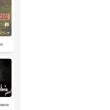
er
os
ite
sterio