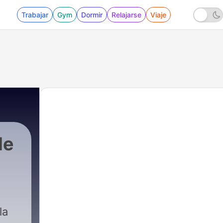
Trabajar
Gym
Dormir
Relajarse
Viaje
de
la