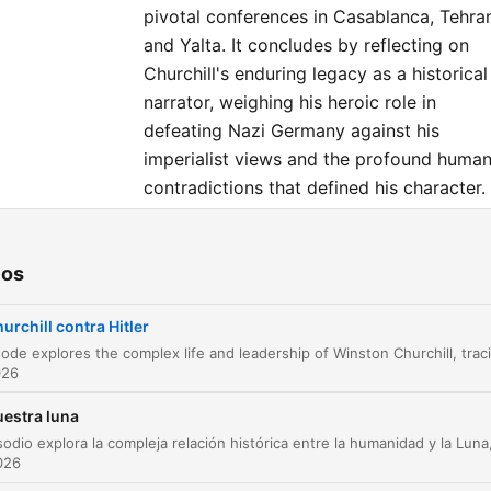
pivotal conferences in Casablanca, Tehra
and Yalta. It concludes by reflecting on
Churchill's enduring legacy as a historical
narrator, weighing his heroic role in
defeating Nazi Germany against his
imperialist views and the profound huma
contradictions that defined his character.
tulos
ios
Churchill: The Leader in Times of Crisis
00:00:40
urchill contra Hitler
Early Life and Family Influences
00:10:13
026
The Adventurous Soldier and Journalist
00:13:22
estra luna
Political Ambition and Party Shifts
00:19:09
2026
Clementine Churchill: A Partnership of Minds
00:20:26