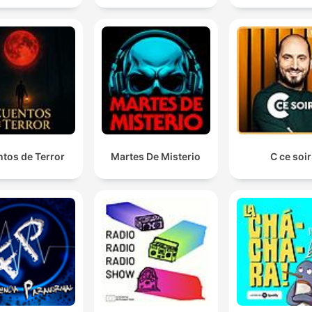
01:17:45 · The speaker describes how Churchill used powerful
communication to rally the nation during a period of extreme
vulnerability.
Hay quien decía que para derrotar a Alemania, Gran
Bretaña dio tiempo, América dio dinero y Rusia dio
sangre.
02:28:54 · The narrator introduces the fundamental contributi
of the three main Allied powers to the war effort.
tos de Terror
Martes De Misterio
C ce soir
Churchill should inspire us, not by being a hero, but b
being so human.
03:43:48 · The segment concludes with the idea that Churchill
true inspiration lies in his humanity rather than an idealized
heroism.