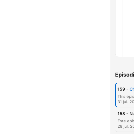
Capí
Episod
-
159
Ch
31 jul. 2
-
158
Nu
28 jul. 