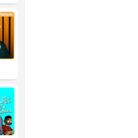
ons
y
's