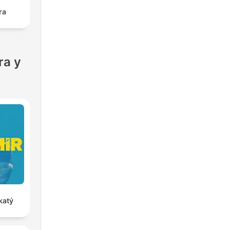
ra
ra y
katý