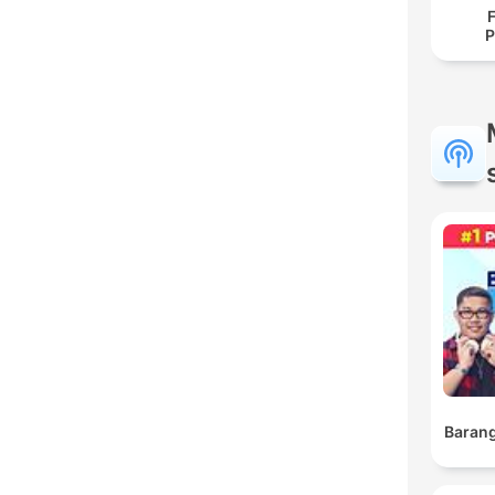
P
Barang