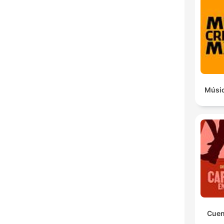
H
Dest
Músic
Cuen