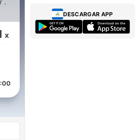
 .
DESCARGAR APP
1
x
:00