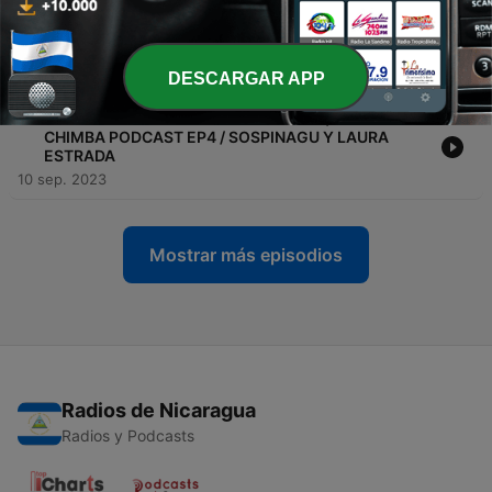
-
5
UNA CHARLA ENTRE HERMANOS / QUE CHIMBA
PODCAST EP 5 / SOSPINAGU Y SARA OSPINA
18 sep. 2023
DESCARGAR APP
-
4
HABLANDO DE CIRUGIAS CON LAURA / QUE
CHIMBA PODCAST EP4 / SOSPINAGU Y LAURA
ESTRADA
10 sep. 2023
Mostrar más episodios
Radios de Nicaragua
Radios y Podcasts