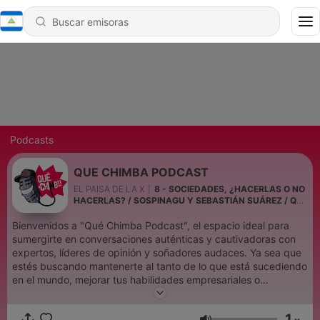
Podcasts
QUE CHIMBA PODCAST
EL PAISA DE LA X
|
8 - SOCIEDADES, ¿HACERLAS O NO
HACERLAS? / SOSPINAGU Y SEBASTIÁN SUÁREZ / QUÉ
CHIMBA PODCAST EP8
Bienvenidos a "Qué Chimba Podcast", el espacio ideal para
sumergirte en conversaciones auténticas y cautivadoras con
expertos, líderes de opinión y soñadores audaces. Ya sea que
estés buscando mantenerte al tanto de lo que está sucediendo
en el mundo, mejorar tus habilidades empresariales o
simplemente encontrar una dosis de motivación.
1