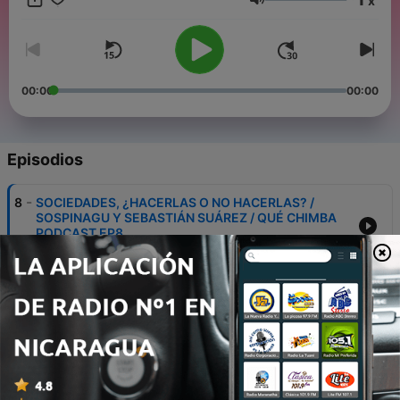
x
Volumen
00:00
00:00
Episodios
-
8
SOCIEDADES, ¿HACERLAS O NO HACERLAS? /
SOSPINAGU Y SEBASTIÁN SUÁREZ / QUÉ CHIMBA
PODCAST EP8
15 oct. 2023
-
7
UNA CHARLA CON SOSPINAGU / QUE CHIMBA
PODCAST EP 7
09 oct. 2023
-
6
VIEJOS Y NUEVOS PARADIGMAS CON EL PROFE /
QUE CHIMBA PODCAST / EPISODIO 6
01 oct. 2023