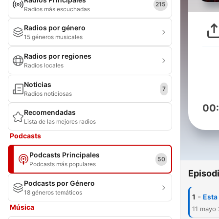
215
Radios más escuchadas
Radios por género
15 géneros musicales
Radios por regiones
Radios locales
Noticias
7
Radios noticiosas
00
Recomendadas
Lista de las mejores radios
Podcasts
Podcasts Principales
50
Podcasts más populares
Episod
Podcasts por Género
18 géneros temáticos
-
1
Esta
Música
11 mayo