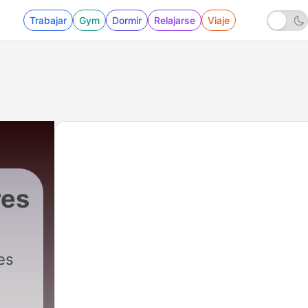
Trabajar
Gym
Dormir
Relajarse
Viaje
res
es