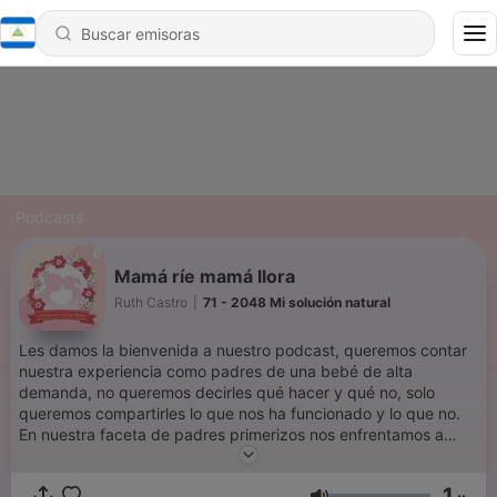
Podcasts
Mamá ríe mamá llora
Ruth Castro
|
71 - 2048 Mi solución natural
Les damos la bienvenida a nuestro podcast, queremos contar
nuestra experiencia como padres de una bebé de alta
demanda, no queremos decirles qué hacer y qué no, solo
queremos compartirles lo que nos ha funcionado y lo que no.
En nuestra faceta de padres primerizos nos enfrentamos a
muchas incertidumbres y desafios buscando siempre el
bienestar de Abigail, pero la más grande de todas pruebas a la
1