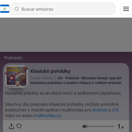
Podcasts
Klasické pohádky
Český rozhlas
|
20 - Paleček. Miroslav Hanuš vypráví
klasickou pohádku o malém chlapci s velkým srdcem
Kouzelné příběhy se skvělými herci a oblíbenými zápletkami.
Všechny díly podcastu Klasické pohádky můžete pohodlně
poslouchat v mobilní aplikaci mujRozhlas pro
Android
a
iOS
nebo na webu
mujRozhlas.cz
.
1
x
Volumen