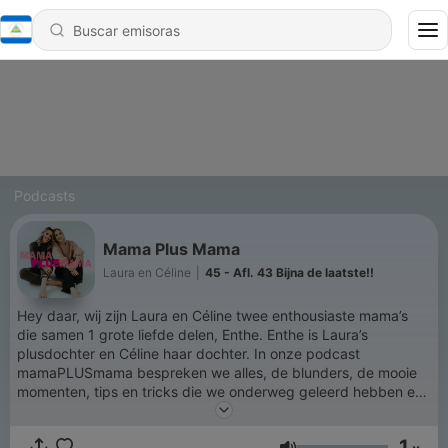
Podcasts
Mama Plus Mama
Laura en Céline
|
45 - Afl. 43 Bijna de laatste!!
Hey daar, wij zijn Laura en Céline twee enthousiaste mama’s
die samen 1 grote liefde delen, Enthe. Enthe is Laura’s
plusdochter en Céline haar dochter. In onze podcast
mamaPLUSmama bespreken we alles, de blunders, de mooie
momenten, tips en tricks die we onderweg geleerd hebben en
soms nodige we ook een expert uit. Welkom bij Mama Plus
Mama
1