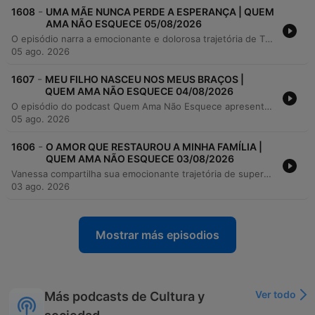
-
1608
UMA MÃE NUNCA PERDE A ESPERANÇA | QUEM
AMA NÃO ESQUECE 05/08/2026
O episódio narra a emocionante e dolorosa trajetória de Thaís, desde o reencontro com seu marido Reginaldo até as graves complicações de saúde de sua filha Olívia. A história detalha a luta contra diagnósticos difíceis como mielomeningocele e meningite, culminando na notícia devastadora de que a bebê entraria em cuidados paliativos. O relato descreve o período de cuidados paliativos após 17 cirurgias e o falecimento da criança em abril de 2025. A narradora detalha os momentos finais de conexão e o processo de luto e superação que a família enfrenta desde então.
05 ago. 2026
-
1607
MEU FILHO NASCEU NOS MEUS BRAÇOS |
QUEM AMA NÃO ESQUECE 04/08/2026
O episódio do podcast Quem Ama Não Esquece apresenta o relato emocionante de João Pedro sobre a jornada de superação e fé de sua família. Após enfrentar a perda traumática de dois bebês em gestações distintas, o casal vive a inesperada e intensa experiência de um parto de emergência no meio de um congestionamento de estrada. A narrativa detalha os desafios emocionais da espera, o medo do desconhecido e a força necessária para manter a esperança diante das adversidades. É uma história sobre resiliência, paciência e a crença de que os milagres acontecem no tempo certo.
05 ago. 2026
-
1606
O AMOR QUE RESTAUROU A MINHA FAMÍLIA |
QUEM AMA NÃO ESQUECE 03/08/2026
Vanessa compartilha sua emocionante trajetória de superação, desde uma adolescência marcada pela falta de afeto familiar e uma gravidez precoce aos 16 anos, até enfrentar o abandono do pai e um relacionamento instável que a sobrecarregou com responsabilidades sozinha. Após enfrentar grandes dificuldades para criar seu filho Antônio, ela relata como encontrou em Lucas um companheiro íntegro e disposto a construir uma família real. A história destaca o processo de cura emocional e reconciliação familiar, mediado pelo apoio de Lucas, que a incentivou a perdoar o pai antes de seu falecimento. O relato termina com uma reflexão sobre como encontrar a pessoa certa pode transformar a vida, trazendo segurança, crescimento pessoal e a possibilidade de um novo recomeço.
03 ago. 2026
Mostrar más episodios
Ver todo
Más podcasts de Cultura y