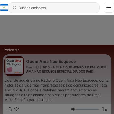
Podcasts
Quem Ama Não Esquece
Band FM
|
1610 - A FILHA QUE HONROU O PAI | QUEM
AMA NÃO ESQUECE ESPECIAL DIA DOS PAIS
07/08/2026
Líder de audiência no Rádio, o Quem Ama Não Esquece, conta
histórias da vida real interpretadas pelos comunicadores Tatá
e Murillo Jr. Diálogos e detalhes narram com emoção as
situações e relacionamentos vividos por ouvintes do Brasil.
Muita Emoção para o seu dia.
1
x
Volumen