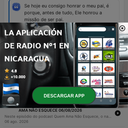
Se hoje eu consigo honrar o meu pai, é
porque, antes de tudo, Ele honrou a
missão de ser pai.
00:12:53 · Uma conclusão reflexiva sobre o
papel da paternidade e o legado deixado para a
filha.
Episodios
-
1610
A FILHA QUE HONROU O PAI | QUEM AMA NÃO
ESQUECE ESPECIAL DIA DOS PAIS 07/08/2026
Um relato emocionante sobre gratidão, superação e a força dos laços familiares. A narradora compartilha sua trajetória de vida, desde a infância humilde no interior do Piauí até a conquista da carreira de advogada, destacando o papel fundamental do apoio e da presença de seu pai. O episódio detalha o esforço para garantir a aposentadoria rural do pai através de um processo judicial complexo, simbolizando o ciclo de retribuição e honra aos pais. A narrativa percorre momentos de dificuldades financeiras, mudanças de cidade, separação dos pais e vitórias acadêmicas e profissionais. É uma história sobre como o incentivo e o amor podem transformar realidades e permitir que os filhos alcancem seus sonhos mais ambiciosos.
07 ago. 2026
DESCARGAR APP
-
1609
O SONHO QUE VIROU UMA MENTIRA | QUEM
AMA NÃO ESQUECE 06/08/2026
Neste episódio do podcast Quem Ama Não Esquece, o narrador Fred compartilha um relato pessoal sobre a fragilidade da confiança em um relacionamento. Após cinco anos de sacrifícios e economia rigorosa para a compra de uma casa própria, o casal enfrenta uma crise devastadora quando Silvia, a parceira de Fred, revela ter perdido todas as economias do casal em um golpe financeiro. A narrativa explora as nuances de uma traição que não envolve outra pessoa, mas sim a quebra da lealdade e do planejamento compartilhado. O relato detalha o impacto emocional de descobrir que o sonho de uma vida foi destruído por segredos e decisões unilaterais, levantando questionamentos sobre se o amor é suficiente para restaurar a segurança em um casamento após uma perda tão profunda.
06 ago. 2026