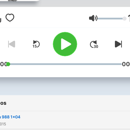
nuestro conocimiento y el
vuestro.
Volumen
:00
00
ios
a 988 1x04
2015