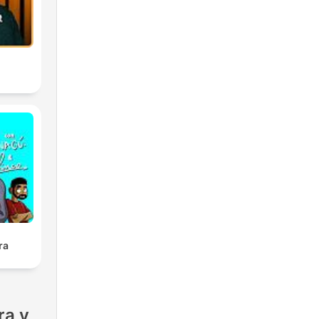
ra
ra y