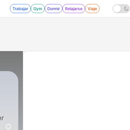
Trabajar
Gym
Dormir
Relajarse
Viaje
er