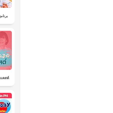
برنامج
ดแคสต์