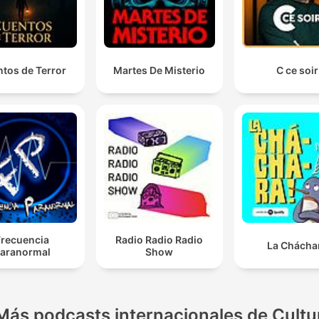
tos de Terror
Martes De Misterio
C ce soir
Frecuencia
Radio Radio Radio
La Chácha
aranormal
Show
Más podcasts internacionales de Cultu