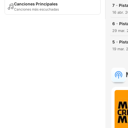
Canciones Principales
-
7
Pist
Canciones más escuchadas
16 abr. 
-
6
Pist
29 mar. 
-
5
Pist
19 mar. 