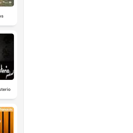
os
sterio