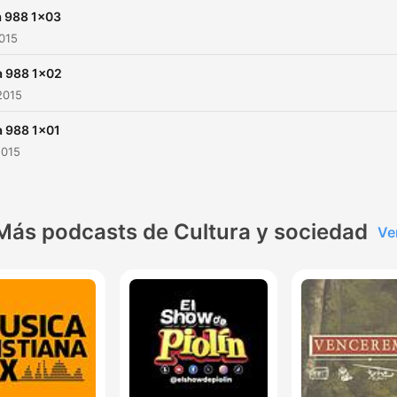
a 988 1x03
2015
a 988 1x02
2015
a 988 1x01
2015
Más podcasts de Cultura y sociedad
Ve