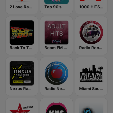
2 Love Radio
Top 90's
1000 HITS Love
Back To The 80's Radio
Beam FM - Adult Hits
Radio Rock On
Nexus Radio Dance
Radio New York Live
Miami SoundSets