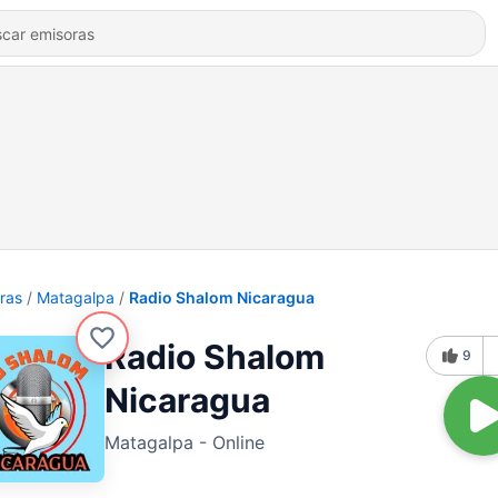
ras
Matagalpa
Radio Shalom Nicaragua
Radio Shalom
9
Nicaragua
Matagalpa - Online