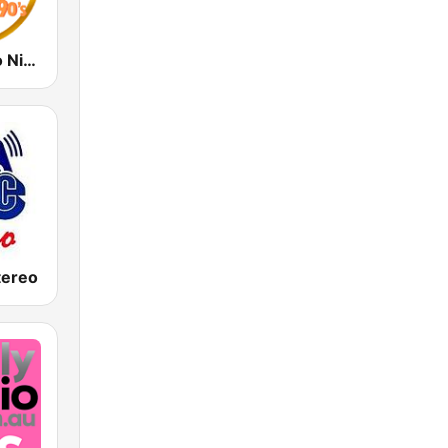
Radio Clasico Nicaragua
tereo