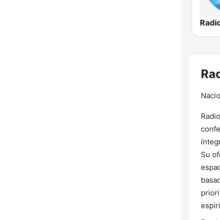
Rad
Nacio
Radio
confe
ínteg
Su of
espac
basad
prior
espir