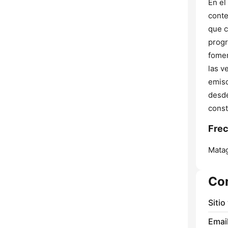
En el
conte
que c
progr
fomen
las v
emiso
desde
const
Frec
Matag
Co
Sitio
Email