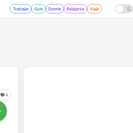
Trabajar
Gym
Dormir
Relajarse
Viaje
0