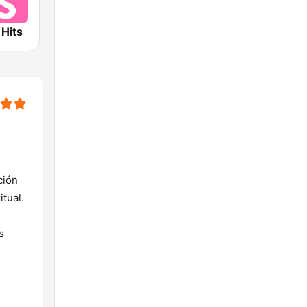
 Hits
ción
tual.
s