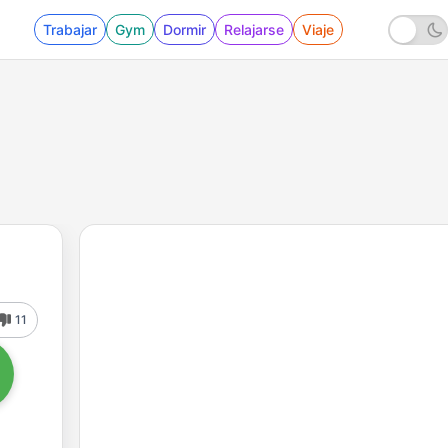
Trabajar
Gym
Dormir
Relajarse
Viaje
11