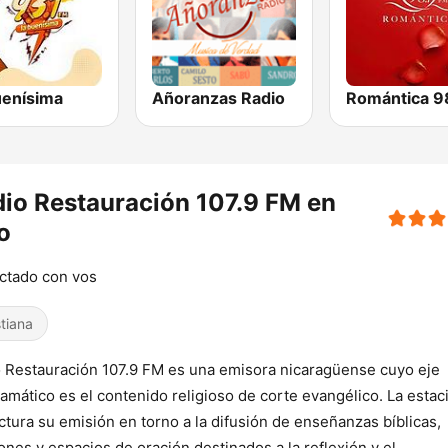
uenísima
Añoranzas Radio
io Restauración 107.9 FM en
o
ctado con vos
stiana
 Restauración 107.9 FM es una emisora nicaragüense cuyo eje
amático es el contenido religioso de corte evangélico. La estac
ctura su emisión en torno a la difusión de enseñanzas bíblicas,
nes y espacios de oración destinados a la reflexión y el