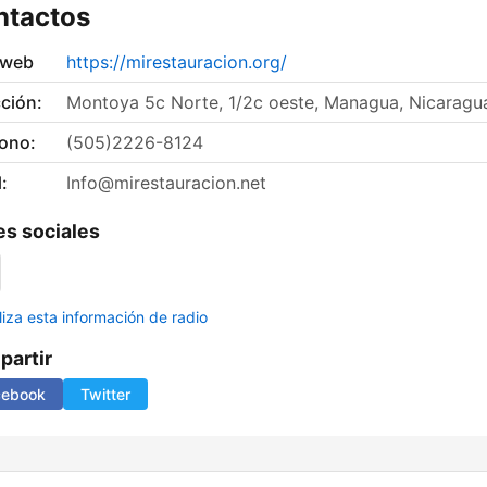
ntactos
 web
https://mirestauracion.org/
ción:
Montoya 5c Norte, 1/2c oeste, Managua, Nicaragu
fono:
(505)2226-8124
:
Info@mirestauracion.net
s sociales
liza esta información de radio
artir
cebook
Twitter