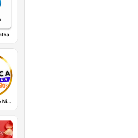
atha
Radio Clasico Nicaragua