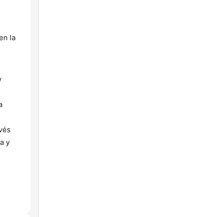
en la
y
a
avés
a y