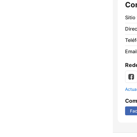
Co
Sitio
Direc
Telé
Email
Rede
Actua
Comp
Fa