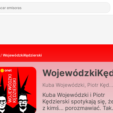
WojewódzkiKędzierski
WojewódzkiKęd
Kuba Wojewódzki, Piotr Kędziers
Kuba Wojewódzki i Piotr
Kędzierski spotykają się, ż
z kimś... porozmawiać. Tak