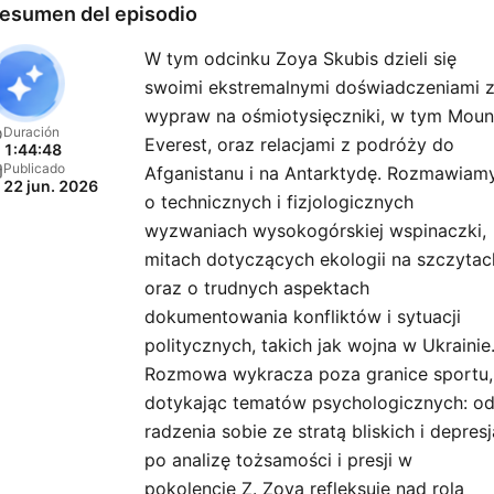
esumen del episodio
W tym odcinku Zoya Skubis dzieli się
swoimi ekstremalnymi doświadczeniami 
wypraw na ośmiotysięczniki, w tym Moun
Duración
Everest, oraz relacjami z podróży do
1:44:48
Publicado
Afganistanu i na Antarktydę. Rozmawiam
22 jun. 2026
o technicznych i fizjologicznych
wyzwaniach wysokogórskiej wspinaczki,
mitach dotyczących ekologii na szczytac
oraz o trudnych aspektach
dokumentowania konfliktów i sytuacji
politycznych, takich jak wojna w Ukrainie
Rozmowa wykracza poza granice sportu,
dotykając tematów psychologicznych: o
radzenia sobie ze stratą bliskich i depresj
po analizę tożsamości i presji w
pokolencie Z. Zoya refleksuje nad rolą