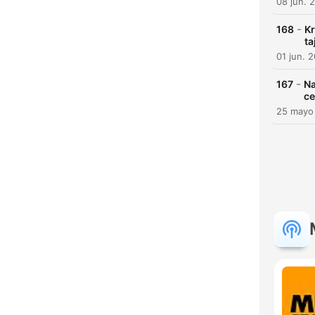
08 jun. 
-
168
Kr
ta
01 jun. 
-
167
Na
ce
25 mayo
H