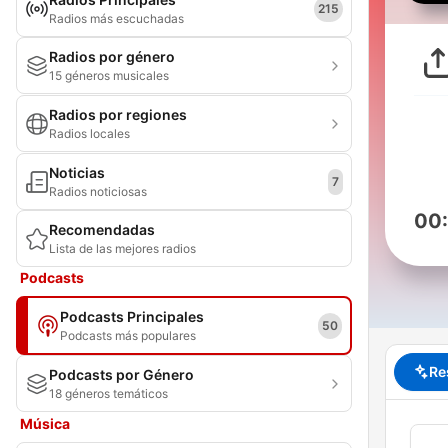
215
Radios más escuchadas
Radios por género
15 géneros musicales
Radios por regiones
Radios locales
Noticias
7
Radios noticiosas
00
Recomendadas
Lista de las mejores radios
Podcasts
Podcasts Principales
50
Podcasts más populares
Re
Podcasts por Género
18 géneros temáticos
Música