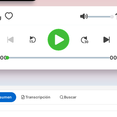
naprawdę. Jeśli myślisz, że
znasz, posłuchaj. Zaskocz
cię. Nowe odcinki w
Volumen
poniedziałki o 20:00.
:00
00
sumen
Transcripción
Buscar