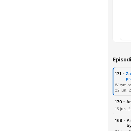
Capí
Episod
-
171
Zo
pr
22 jun. 
-
170
An
15 jun. 
-
169
An
by