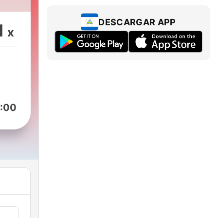
 ich
ą
DESCARGAR APP
1
x
:00