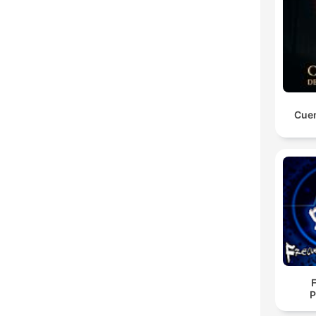
Cuen
P