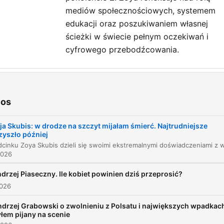
mediów społecznościowych, systemem
edukacji oraz poszukiwaniem własnej
ścieżki w świecie pełnym oczekiwań i
cyfrowego przebodźcowania.
tulos
Ryzyko i przygotowanie do wypraw
ios
00:14:59
Od pomysłu do finansowania
00:16:52
ja Skubis: w drodze na szczyt mijałam śmierć. Najtrudniejsze
zyszło później
Psychologia przetrwania w górach
00:20:58
2026
Relacje międzypokoleniowe i Gen Z
00:24:19
drzej Piaseczny. Ile kobiet powinien dziś przeprosić?
Synergia pokoleń i ambicje w sieci
00:31:17
2026
Fenomen i trudne emocje w mediach
drzej Grabowski o zwolnieniu z Polsatu i największych wpadkac
00:33:35
łem pijany na scenie
społecznościowych