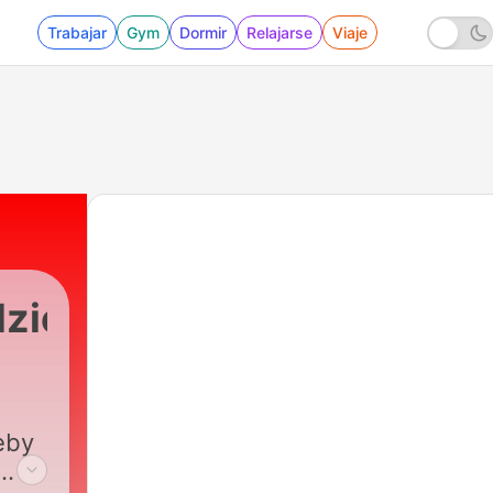
Trabajar
Gym
Dormir
Relajarse
Viaje
zierski
ki
|
171 - Zoja Skubis: w drodze na szczyt 
eby