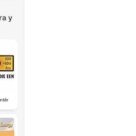
ra y
ntêr