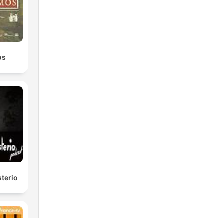
t
os
,
o
ę
sterio