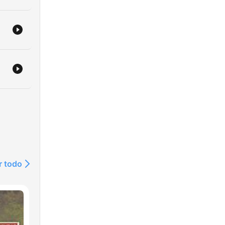
inę
w
a
r todo
niem