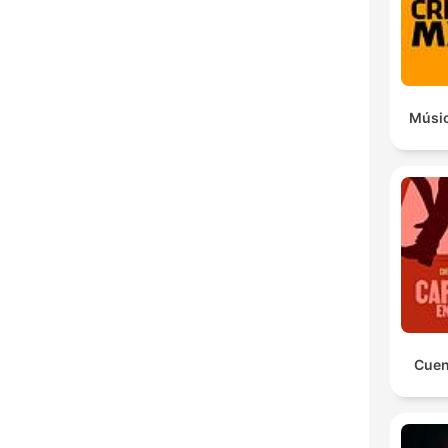
Dest
Músic
Cuen