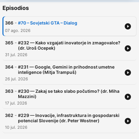
Episodios
-
366
#70 – Sovjetski GTA – Dialog
07 ago. 2026
-
365
#232 — Kako vzgajati inovatorje in zmagovalce?
(dr. Uroš Ocepek)
31 jul. 2026
-
364
#231 — Google, Gemini in prihodnost umetne
inteligence (Mitja Trampuš)
26 jul. 2026
-
363
#230 — Zakaj se tako slabo počutimo? (dr. Miha
Mazzini)
17 jul. 2026
-
362
#229 — Inovacije, infrastruktura in gospodarski
potencial Slovenije (dr. Peter Wostner)
10 jul. 2026