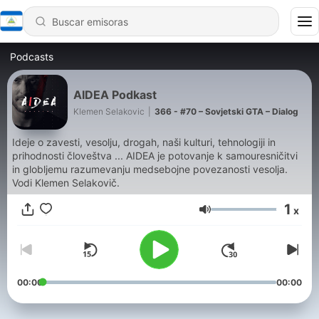
Podcasts
AIDEA Podkast
Klemen Selakovic
|
366 - #70 – Sovjetski GTA – Dialog
Ideje o zavesti, vesolju, drogah, naši kulturi, tehnologiji in
prihodnosti človeštva ... AIDEA je potovanje k samouresničitvi
in globljemu razumevanju medsebojne povezanosti vesolja.
Vodi Klemen Selakovič.
1
x
Volumen
00:00
00:00