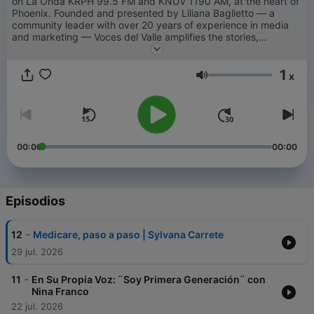
on La Onda KRPH 99.5 FM and KNUV 1190 AM, at the heart of
Phoenix. Founded and presented by Liliana Baglietto — a
community leader with over 20 years of experience in media
and marketing — Voces del Valle amplifies the stories,
resources, and voices that move the Valley forward.
Because
when the community is informed, the community rises.
1
x
Volumen
00:00
00:00
Episodios
-
12
Medicare, paso a paso | Sylvana Carrete
29 jul. 2026
-
11
En Su Propia Voz: ¨Soy Primera Generación¨ con
Nina Franco
22 jul. 2026