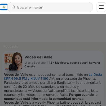
Podcasts
Voces del Valle
Liliana Baglietto
|
12 - Medicare, paso a paso | Sylvana
Carrete
Voces del Valle
es un podcast semanal transmitido en
La Onda
KRPH 99.5 FM y KNUV 1190
AM, en el corazón de Phoenix.
Fundado y presentado por Liliana Baglietto — líder comunitaria
con más de 20 años de experiencia en medios y
mercadotecnia — Voces del Valle amplifica las historias, los
recursos y las voces que mueven al Valle.
Porque cuando la
comunidad está informada, la comunidad avanza
Voces del Valle
is a weekly Phoenix Latino podcast, broadcast