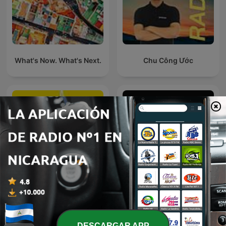
What's Now. What's Next.
Chu Công Ước
APRENDER SIN PEDIR
The Price of Football
PERMISO - THE PXDCAST
by THE CROSS
DESCARGAR APP