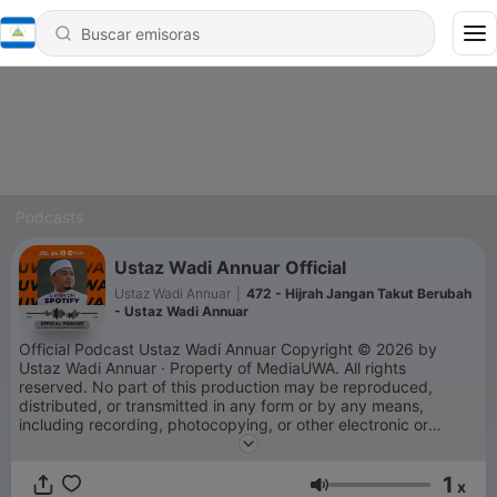
Podcasts
Ustaz Wadi Annuar Official
Ustaz Wadi Annuar
|
472 - Hijrah Jangan Takut Berubah
- Ustaz Wadi Annuar
Official Podcast Ustaz Wadi Annuar Copyright © 2026 by
Ustaz Wadi Annuar · Property of MediaUWA. All rights
reserved. No part of this production may be reproduced,
distributed, or transmitted in any form or by any means,
including recording, photocopying, or other electronic or
mechanical methods, without the prior written permission of
the production.
1
x
Volumen