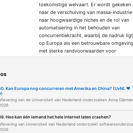
toekomstige welvaart. Er wordt gekeken
naar de verschuiving van massa-industrie
naar hoogwaardige niches en de rol van
automatisering in het behouden van
concurrentiekracht, waarbij de nadruk ligt
op Europa als een betrouwbare omgevin
met sterke randvoorwaarden voor
bedrijven en werknemers.
ios
tulos
De veranderende wereldmarkt en de positie v
0. Kan Europa nog concurreren met Amerika en China? (UvNL ❤️
00:00:05
D)
Europa
 2026
De zoektocht naar Europa's Unique Selling Poi
00:01:28
9. Hoe kan één iemand het hele internet laten crashen?
Diversiteit in Europese economische structure
00:02:42
 2026
De kracht van de interne markt
00:03:28