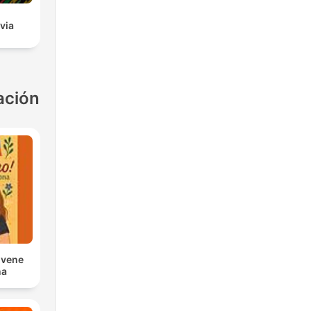
via
ación
ovene
na