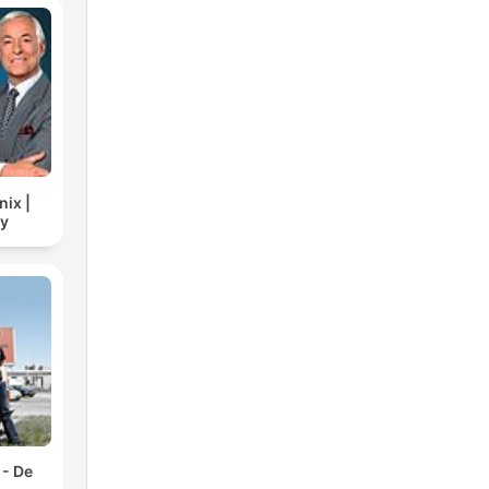
nd
0
nix |
cy
 die
e
 - De