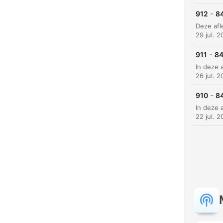
-
912
84
29 jul. 
-
911
84
26 jul. 
-
910
84
22 jul. 
H
Dest