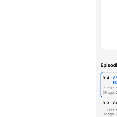
Episod
Capí
-
914
85
F
05 ago.
-
913
84
02 ago.