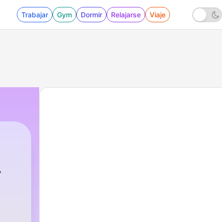
Trabajar
Gym
Dormir
Relajarse
Viaje
914 - 850. Kan Europa nog concurreren met A