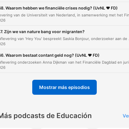
8. Waarom hebben we financiële crises nodig? (UvNL ❤️ FD)
Obstakels voor grensoverschrijdende handel e
00:04:05
arbeid
2026
Europees denken versus nationaal belang
00:06:12
7. Zijn we van nature bang voor migranten?
Specialisatie en nichemarkten als
In deze aflevering van 'Hey You' bespreekt Saskia Bonjour, onderzoeker aan de Universiteit van Amsterdam, de complexe dynam
00:06:55
concurrentiemiddel
2026
De rol van technologie en automatisering
00:07:39
6. Waarom bestaat contant geld nog? (UvNL ❤️ FD)
In deze aflevering onderzoeken Anna Dijkman van het Financiële Dagblad en jurist/econ
Aanpassingsvermogen voor de toekomst
00:08:38
2026
Europa als betrouwbare omgeving en
00:09:08
randvoorwaarden
Mostrar más episodios
az clic en un capítulo para ir directamente a ese momento
acados
Más podcasts de Educación
Ve
Er staan haaks op het idee van een interne markt... w
dat zou betekenen dat die barrières er niet meer