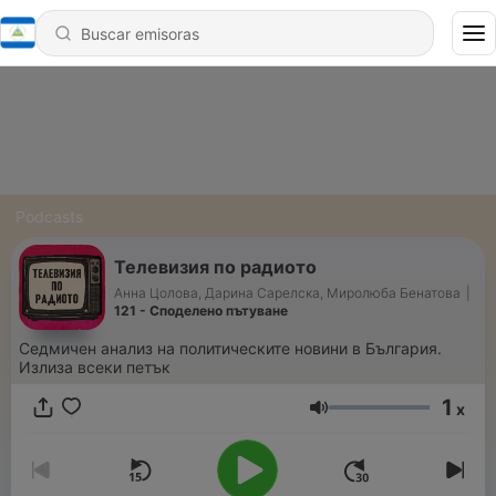
Podcasts
Телевизия по радиото
Анна Цолова, Дарина Сарелска, Миролюба Бенатова
|
121 - Споделено пътуване
Седмичен анализ на политическите новини в България.
Излиза всеки петък
1
x
Volumen