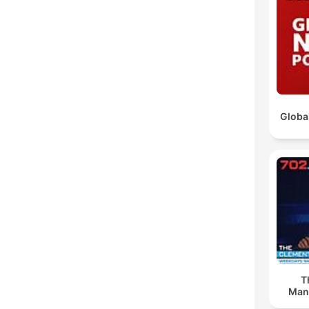
Globa
T
Man