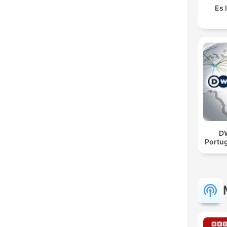
Es 
DW
Portug