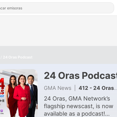
24 Oras Podcast
24 Oras Podcas
GMA News
|
412 - 24 Oras Podcast: 'Maymay' expected to make landfall in Ilocos, Sen. Bato dela Rosa not yet arrested, Wamil corrects Sen. Imee Marcos
24 Oras, GMA Network’s
flagship newscast, is now
available as a podcast!