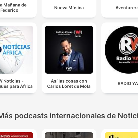
la Mañana de
Nueva Música
Aventurer
Federico
 Notícias -
Así las cosas con
RADIO YA
uês para África
Carlos Loret de Mola
Más podcasts internacionales de Notic