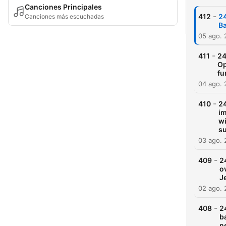
Canciones Principales
-
412
24
Canciones más escuchadas
Ba
05 ago.
-
411
24
Op
fu
04 ago.
-
410
24
im
wi
s
03 ago.
-
409
2
o
J
02 ago.
-
408
2
b
n