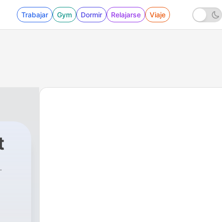
Trabajar
Gym
Dormir
Relajarse
Viaje
t