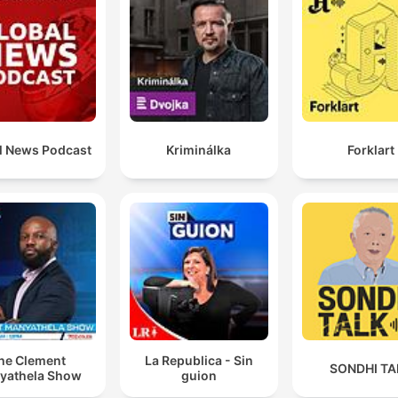
l News Podcast
Kriminálka
Forklart
he Clement
La Republica - Sin
SONDHI TA
yathela Show
guion