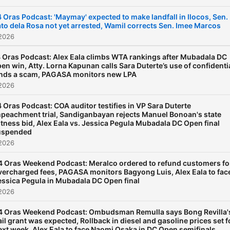
 Oras Podcast: 'Maymay' expected to make landfall in Ilocos, Sen.
to dela Rosa not yet arrested, Wamil corrects Sen. Imee Marcos
 2026
 Oras Podcast: Alex Eala climbs WTA rankings after Mubadala DC
en win, Atty. Lorna Kapunan calls Sara Duterte’s use of confidenti
nds a scam, PAGASA monitors new LPA
 2026
 Oras Podcast: COA auditor testifies in VP Sara Duterte
peachment trial, Sandiganbayan rejects Manuel Bonoan's state
tness bid, Alex Eala vs. Jessica Pegula Mubadala DC Open final
uspended
 2026
4 Oras Weekend Podcast: Meralco ordered to refund customers fo
vercharged fees, PAGASA monitors Bagyong Luis, Alex Eala to fac
essica Pegula in Mubadala DC Open final
 2026
4 Oras Weekend Podcast: Ombudsman Remulla says Bong Revilla'
ail grant was expected, Rollback in diesel and gasoline prices set f
ext week, Alex Eala to face Naomi Osaka in DC Open semifinals