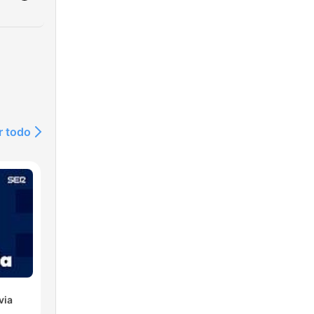
r todo
via