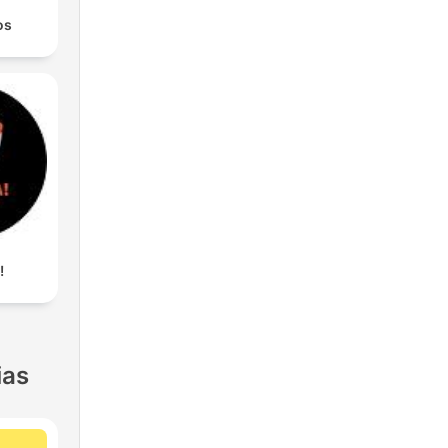
os
!
ias