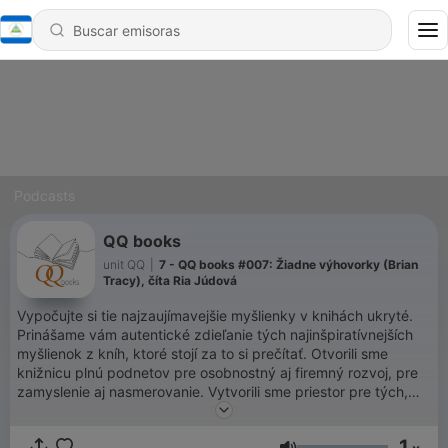
Podcasts
QQ books
unit QQ
|
7 - QQ books #007: Žiadne výhovorky (Brian
Tracy), číta Ria Júdová
Vypočujte si tie najzaujímavejšie myšlienky v knihách ukryté.
Prinášame vám autentické zdieľanie tých najinšpiratívnejších
myšlienok z kníh, ktoré stojí za to si prečítať. Otvorili sme
knižnicu plnú podnetov pre osobnostný aj firemný rozvoj, pre
zamyslenie aj nasmerovanie. Vytvorili sme priestor pre tých,
ktorí hľadajú inšpirácie a chcú inšpirovať. Nech sa páči,
vyberte si a započúvajte sa. Ria Marie Júdová, unit QQ, s.r.o.
1