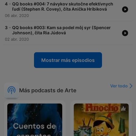
-
4
QQ books #004: 7 návykov skutočne efektívnych
ľudí (Stephen R. Covey), číta Anička Hríbiková
06 abr. 2020
-
3
QQ books #003: Kam sa podel môj syr (Spencer
Johnson), číta Ria Júdová
02 abr. 2020
Mostrar más episodios
Ver todo
Más podcasts de Arte