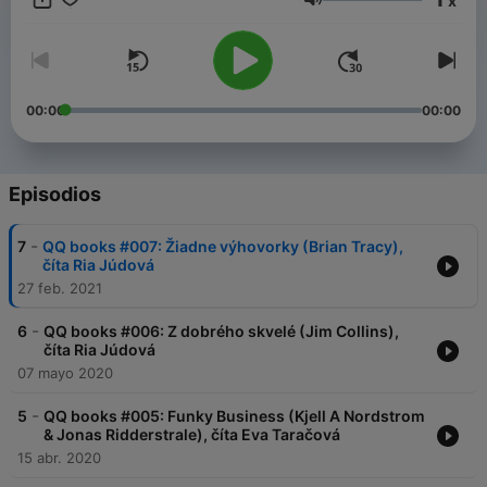
x
Volumen
00:00
00:00
Episodios
-
7
QQ books #007: Žiadne výhovorky (Brian Tracy),
číta Ria Júdová
27 feb. 2021
-
6
QQ books #006: Z dobrého skvelé (Jim Collins),
číta Ria Júdová
07 mayo 2020
-
5
QQ books #005: Funky Business (Kjell A Nordstrom
& Jonas Ridderstrale), číta Eva Taračová
15 abr. 2020