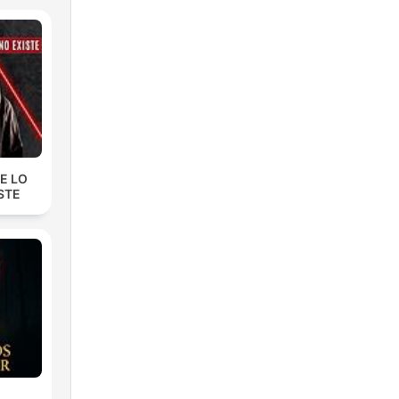
E LO
STE