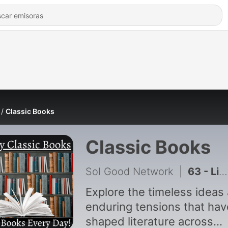
Classic Books
Classic Books
Sol Good Network
|
63 - Literary Sense - E Nesbit
Explore the timeless ideas
enduring tensions that hav
shaped literature across