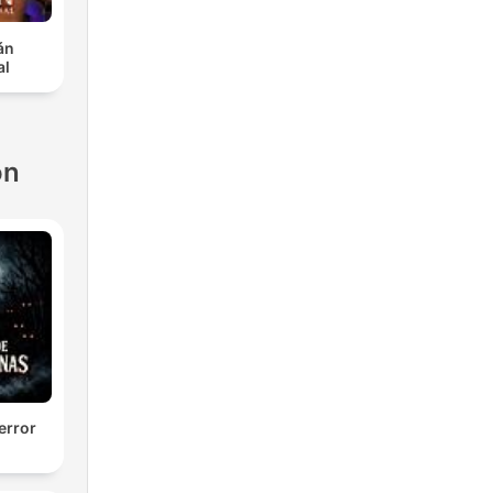
án
al
ón
error