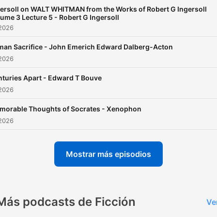
seeking insight, curiosity, o
ersoll on WALT WHITMAN from the Works of Robert G Ingersoll
thought-provoking escape.
ume 3 Lecture 5 - Robert G Ingersoll
With new books added
 2026
weekly, there's always
an Sacrifice - John Emerich Edward Dalberg-Acton
something new to explore.
 2026
Check out more shows at
turies Apart - Edward T Bouve
solgoodmedia.com.
 2026
morable Thoughts of Socrates - Xenophon
 2026
Mostrar más episodios
Más podcasts de Ficción
Ve