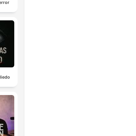
error
Miedo