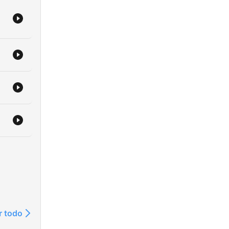
r a
r todo