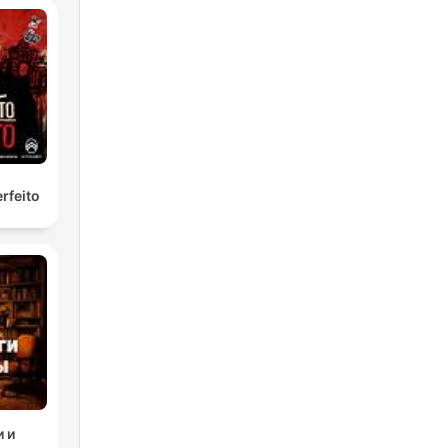
rfeito
 и