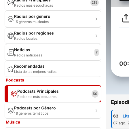
215
Radios más escuchadas
Radios por género
15 géneros musicales
Radios por regiones
Radios locales
Noticias
7
Radios noticiosas
00
Recomendadas
Lista de las mejores radios
Podcasts
Podcasts Principales
50
Podcasts más populares
Episod
Podcasts por Género
18 géneros temáticos
-
63
Lit
Música
07 ago. 