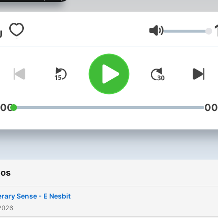
centuries. This podcast de
into the realm of classic b
where themes like human
Volumen
nature, morality, and societ
norms are examined with
depth and nuance. Each w
a new full-length audioboo
takes center stage, offerin
:00
00
listeners a fresh perspecti
from a different era or liter
style. Discover a rotating
selection of works that sp
ios
diverse voices and historic
contexts, providing an
erary Sense - E Nesbit
enriching experience for t
2026