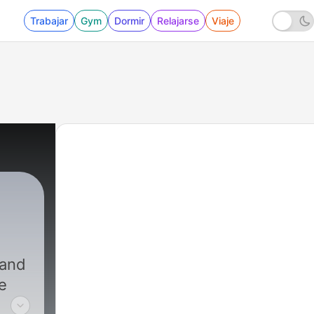
Trabajar
Gym
Dormir
Relajarse
Viaje
 and
e