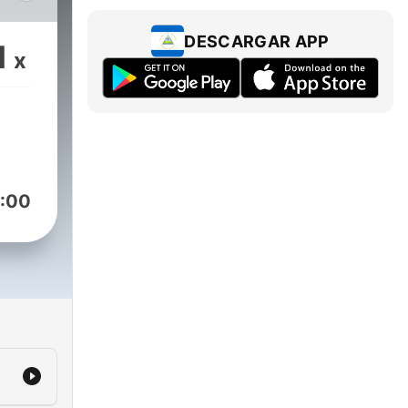
lves
ooks,
DESCARGAR APP
1
x
al
eek,
k
g
:00
ve
ary
an
al
hose