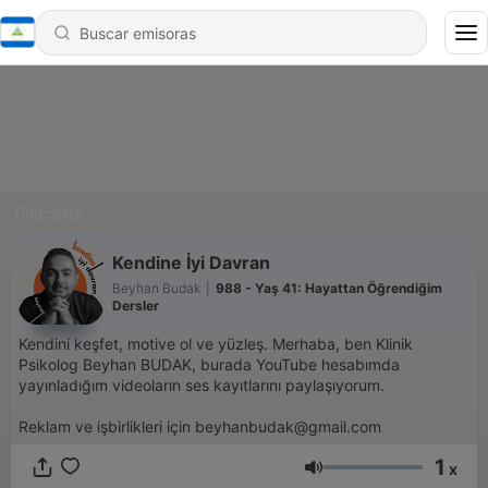
Podcasts
Kendine İyi Davran
Beyhan Budak
|
988 - Yaş 41: Hayattan Öğrendiğim
Dersler
Kendini keşfet, motive ol ve yüzleş. Merhaba, ben Klinik
Psikolog Beyhan BUDAK, burada YouTube hesabımda
yayınladığım videoların ses kayıtlarını paylaşıyorum.
Reklam ve işbirlikleri için beyhanbudak@gmail.com
1
x
Volumen