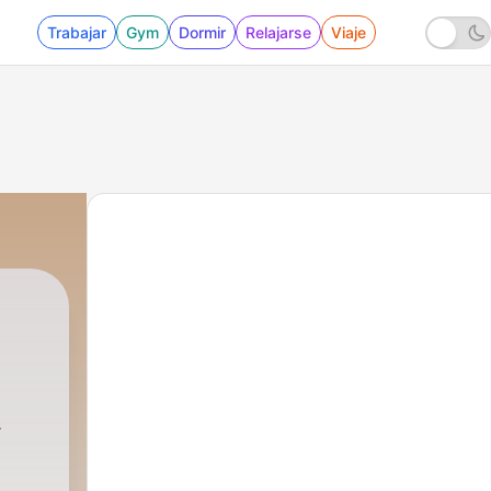
Trabajar
Gym
Dormir
Relajarse
Viaje
iguez
|
2 - La Unción Familiar