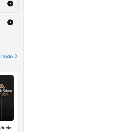
r todo
lducin