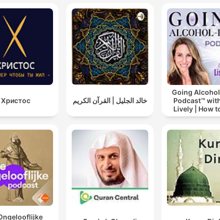
Going Alcohol
Христос
خالد الجليل | القرآن الكريم
Podcast™ with
Lively | How t
drinking alc
Ongelooflijke