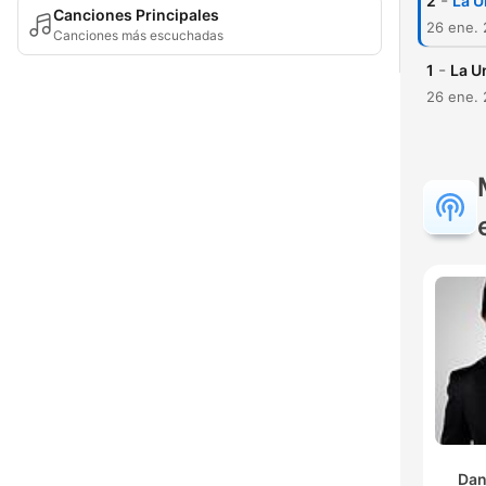
-
2
La U
Canciones Principales
26 ene. 
Canciones más escuchadas
-
1
La U
26 ene. 
Dan