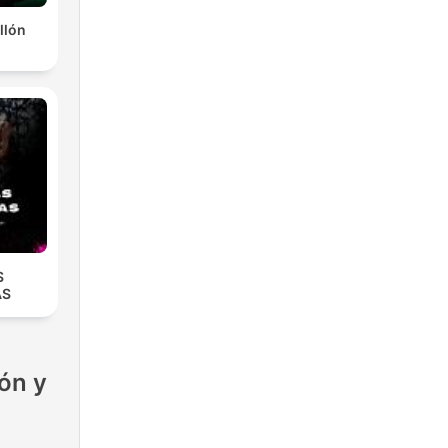
llón
S
AS
ón y