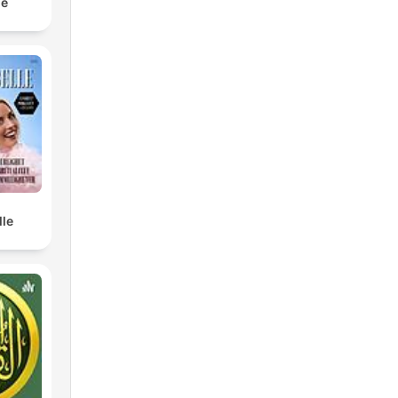
le
lle