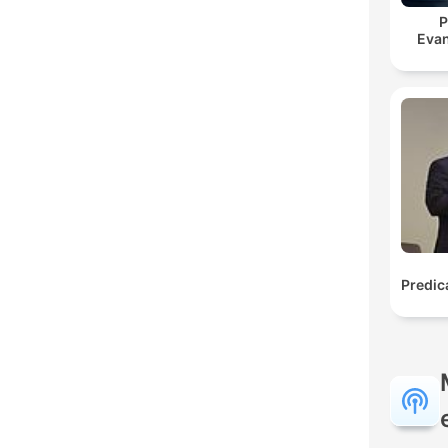
P
Evan
Predic