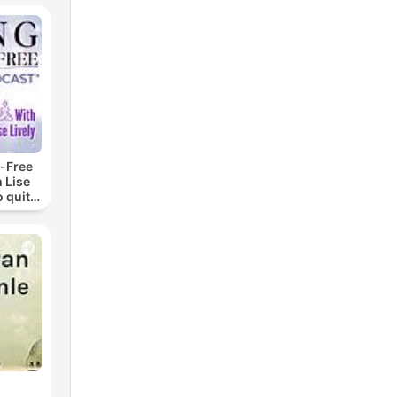
-Free
 Lise
o quit
ohol