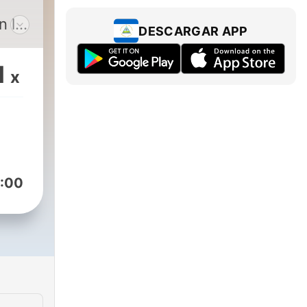
n la
DESCARGAR APP
íses
1
x
nes"
ata
:00