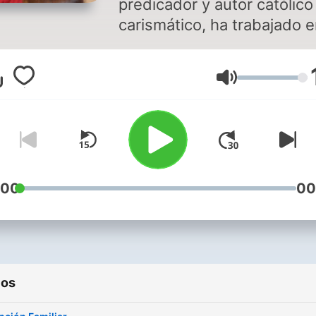
predicador y autor católico
carismático, ha trabajado e
radio y recorrido varios pa
llevando la palabra de Dio.
Volumen
Recientemente escribió su
libro: "Rompiendo Maldicio
el cual es una guía de
liberación ancestral, que tr
sobre el árbol genealógico.
:00
00
ios