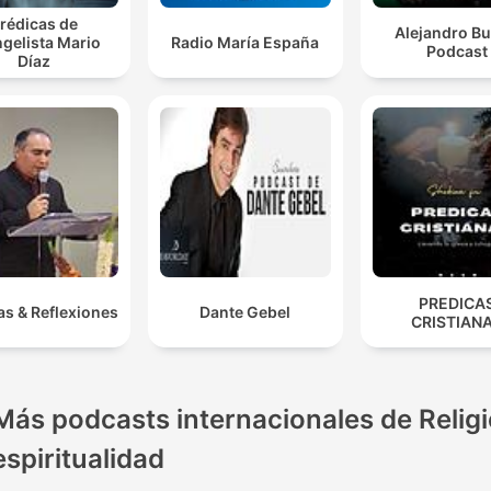
rédicas de
Alejandro Bu
gelista Mario
Radio María España
Podcast
Díaz
PREDICA
as & Reflexiones
Dante Gebel
CRISTIAN
Más podcasts internacionales de Religi
espiritualidad