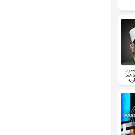
 بصوت
 عبد
رية