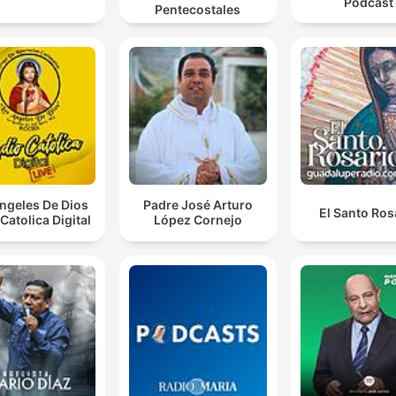
Podcast
Pentecostales
ngeles De Dios
Padre José Arturo
El Santo Ros
Catolica Digital
López Cornejo