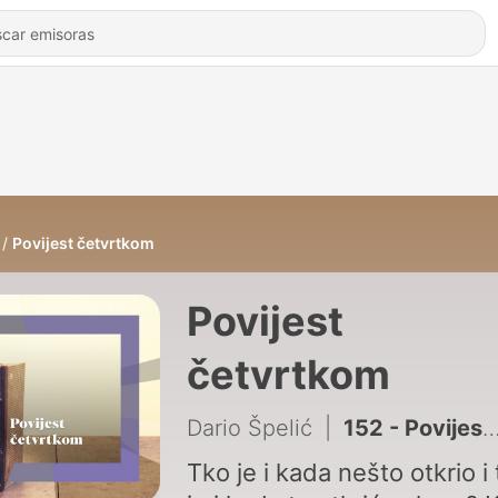
Povijest četvrtkom
Povijest
četvrtkom
Dario Špelić
|
152 - Povijest četvrtkom: Sukob Staljina i Tita, II. dio
Tko je i kada nešto otkrio i