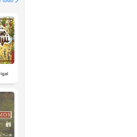
r todo
igal