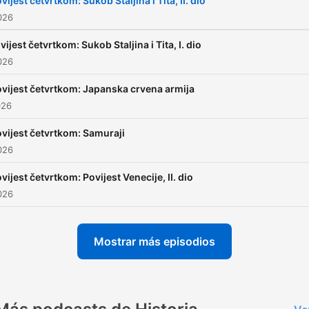
vijest četvrtkom: Sukob Staljina i Tita, II. dio
2026
vijest četvrtkom: Sukob Staljina i Tita, I. dio
2026
vijest četvrtkom: Japanska crvena armija
026
vijest četvrtkom: Samuraji
2026
vijest četvrtkom: Povijest Venecije, II. dio
2026
Mostrar más episodios