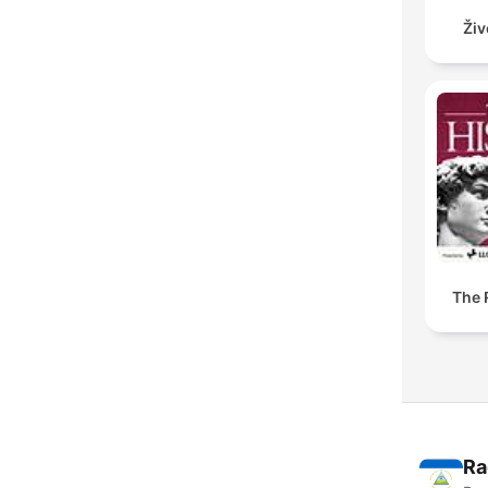
Živ
The 
Ra