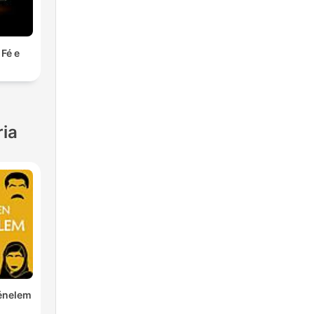
 Fé e
ria
ténelem