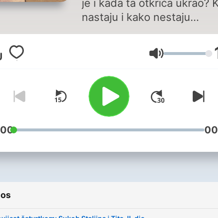
je i kada ta otkrića ukrao? 
nastaju i kako nestaju
civilizacije? Što više pokre
ljude: nada i ljubav ili sila i
Volumen
strah? Jesu li velikani uisti
tako veliki i jesu li negativci
uvijek samo negativni? Kak
stvaraju urote i kako propa
države?
:00
00
ios