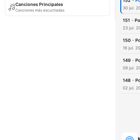
-
152
Po
Canciones Principales
30 jul. 
Canciones más escuchadas
-
151
Po
23 jul. 
-
150
Po
16 jul. 2
-
149
Po
09 jul. 
-
148
Po
02 jul. 