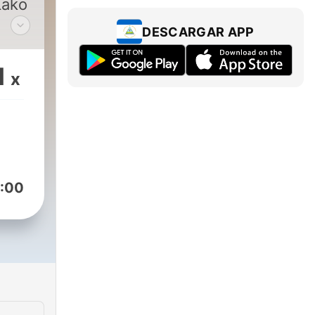
Kako
DESCARGAR APP
će
1
x
nu
o se
daju
:00