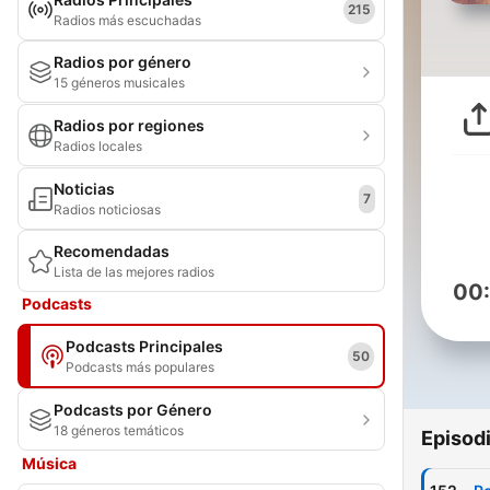
215
Radios más escuchadas
Radios por género
15 géneros musicales
Radios por regiones
Radios locales
Noticias
7
Radios noticiosas
Recomendadas
Lista de las mejores radios
00
Podcasts
Podcasts Principales
50
Podcasts más populares
Podcasts por Género
18 géneros temáticos
Episod
Música