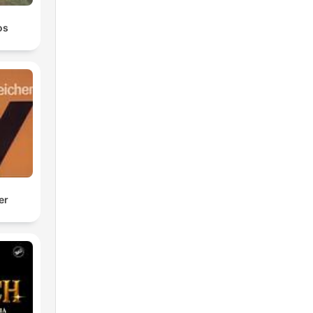
os
er