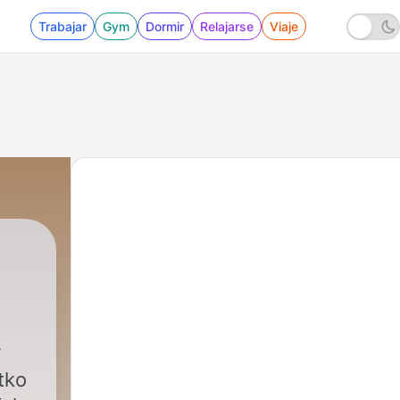
Trabajar
Gym
Dormir
Relajarse
Viaje
 tko