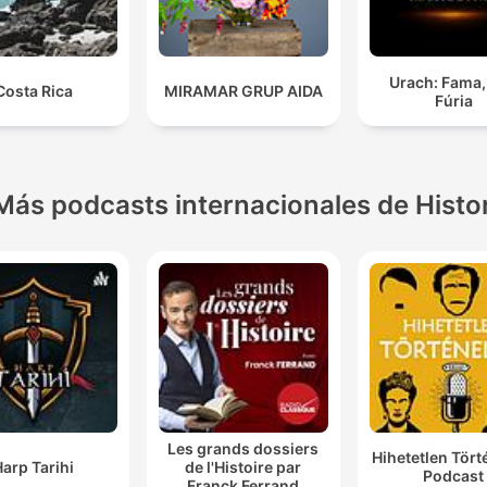
Urach: Fama,
Costa Rica
MIRAMAR GRUP AIDA
Fúria
Más podcasts internacionales de Histo
Les grands dossiers
Hihetetlen Tör
arp Tarihi
de l'Histoire par
Podcast
Franck Ferrand