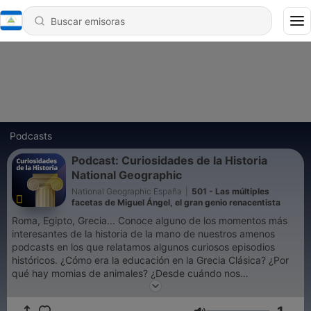
Podcasts
Podcast: Curiosidades de la Historia
National Geographic
National Geographic España
|
501 - Las múltiples
facetas de Miguel Ángel, el gran genio renacentista
Roma, Egipto, Grecia... Conoce alguno de los momentos más
interesantes de la historia de la mano de nuestros amenos
podcasts en los que relatamos algunos curiosos episodios
históricos. ¿Cómo era la educación en la Grecia Clásica? ¿Por
qué hay momias de animales? ¿Desde cuándo nos
vacunamos? ¿Fue Nerón realmente tan malo como lo pintan?
¿Quiénes fueron los primeros en llegar al polo Sur? ¿Quiénes