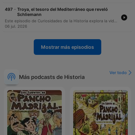
-
497
Troya, el tesoro del Mediterráneo que reveló
Schliemann
Este episodio de Curiosidades de la Historia explora la vida y la controvertida labor de Heinrich Schliemann, el hombre que afirmó haber descubierto la mítica Troya. A través de un análisis de sus excavaciones en la colina de Hisarlik, el relato examina la transición de Schliemman de un exitoso comerciante a un arqueólogo cuya metodología y ética han sido duramente cuestionadas por la comunidad científica. El contenido detalla el hallazgo del Tesoro de Príamo, un descubrimiento que le otorgó fama mundial pero que también lo involucró en escándalos de contrabando y falsificación de registros. Se repasa el complejo itinerario de las piezas del tesoro, desde su extracción de la Troya otomana hasta su presencia en museos de Moscú, y la disputa internacional actual por su legitimidad.
06 jul. 2026
Mostrar más episodios
Ver todo
Más podcasts de Historia