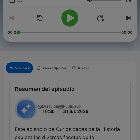
1
x
eran las heteras de la Antigua Grecia? ¿Qué significaba ser un
Volumen
esclavo en la Edad Media? Estas y otras muchas preguntas (y
sus respuestas) en nuestro podcast histórico.
00:00
00:00
Resumen
Transcripción
Buscar
Resumen del episodio
Duración
Publicado
10:36
31 jul. 2026
Este episodio de Curiosidades de la Historia
explora las diversas facetas de la