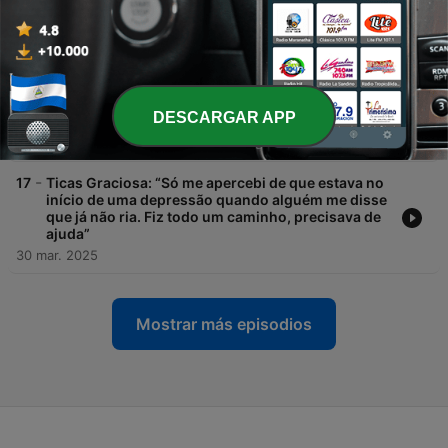
Quando um está triste ou feliz, estamos todos”
13 abr. 2025
-
18
Pedro Paixão: “Tenho uma dívida de gratidão às
mulheres, elas salvam-me. Já teria morrido, com
certeza. Uma paisagem sem mulheres é
DESCARGAR APP
assustadora”
06 abr. 2025
-
17
Ticas Graciosa: “Só me apercebi de que estava no
início de uma depressão quando alguém me disse
que já não ria. Fiz todo um caminho, precisava de
ajuda”
30 mar. 2025
Mostrar más episodios