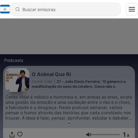
Podcasts
O Animal Que Ri
Carlos Vidal
|
21 - João Décio Ferreira: “O género é a
manifestação do sexo do cérebro. Como não o
podemos mudar, alteramos o sexo do corpo, para
estarem em perfeita sintonia”
Carlos Vidal é médico e humorista e, em ambas as artes, existe
uma gestão da emoção e uma oscilação entre o riso e o choro,
a felicidade e a desgraça. Neste podcast semanal, vamos
pensar o humor através das histórias que cada convidado nos
trouxer. A ideia é falar, pensar, aprofundar, estudar e debater o
riso e, se tudo correr bem... não chegar a conclusão nenhuma.
Todos os domingos um novo episódio.
1
x
Volumen