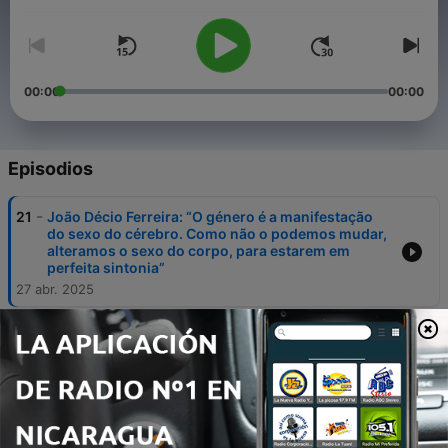
00:00
00:00
Episodios
-
21
João Décio Ferreira: “O género é a manifestação
do sexo do cérebro. Como não o podemos mudar,
alteramos o sexo do corpo, para estarem em
perfeita sintonia”
27 abr. 2025
-
20
"O sorriso tornou-se a minha arma. Como não
consigo bater numa pessoa que esteja chateada
comigo, rio-me da situação”
17 abr. 2025
-
19
Sérgio Melo: “Pode haver riso e boa disposição na
guerra, ali somos todos iguais, todos parceiros.