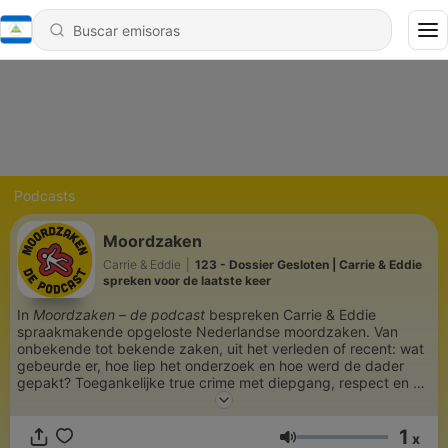
Podcasts
Moordzaken
Carrie & Eddie
|
123 - Dossier Gesloten | Carrie & Eddie
spreken voor de laatste keer
In
Moordzaken – de podcast
bespreken Carrie & Eddie
spraakmakende opgeloste Nederlandse moordzaken. Van
onbekende tot bekende zaken, uit het verleden of recent: wat
gebeurde er, hoe liep het onderzoek en hoe werd de dader
gepakt? Toegankelijke true crime met diepgang, respect en af
en toe een vleugje humor. Wie denk jij dat het gedaan heeft?
1
x
Volumen