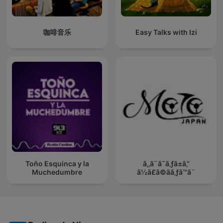
咖啡音乐
Easy Talks with Izi
Toño Esquinca y la
ã‚‚ã¨ã˜ã‚ƒã±ã‚“
Muchedumbre
ã½ã£ã©ãã‚ƒã™ã¨