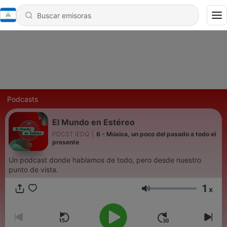
Podcasts
El Mundo en Estéreo
PDCST IEDQ
|
6 - Música, un poco del pasado a todo el
presente
Un podcast donde hablamos de todo, pero desde nuestro
punto de vista.
1
x
Volumen