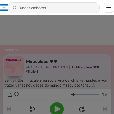
Podcasts
Miraculous ♥️♥️
ANA CAROLINA FERNANDES
|
1 - Miraculous ♥️♥️
(Trailer)
Bem vindos miraculers eu sou a Ana Carolina Fernandes e vou
trazer várias novidades do mundo miraculoso tchau 😍
1
x
Volumen