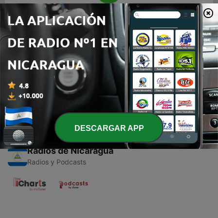
00:00
00:00
Episodios
-
1
Miraculous ♥️♥️ (Trailer)
28 abr. 2021
DESCARGAR APP
Radios de Nicaragua
Radios y Podcasts