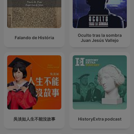
Oculto tras la sombra
Falando de História
Juan Jesús Vallejo
吳淡如人生不能沒故事
HistoryExtra podcast