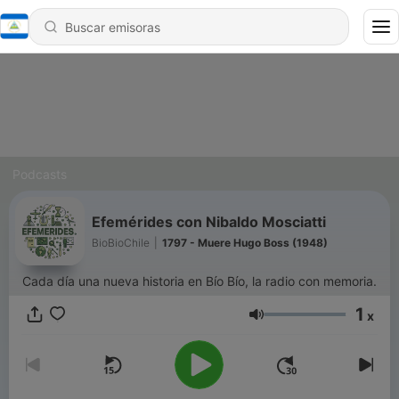
Podcasts
Efemérides con Nibaldo Mosciatti
BioBioChile
|
1797 - Muere Hugo Boss (1948)
Cada día una nueva historia en Bío Bío, la radio con memoria.
1
x
Volumen