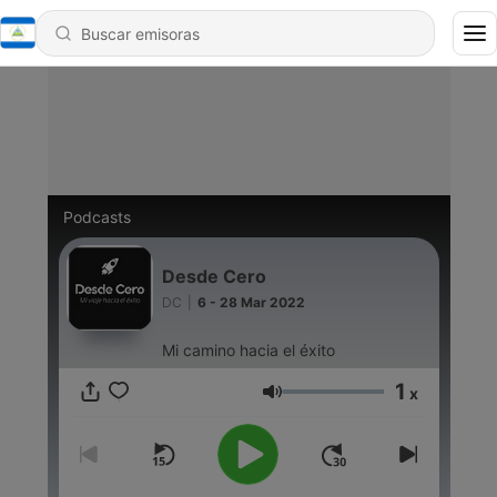
Podcasts
Desde Cero
DC
|
6 - 28 Mar 2022
Mi camino hacia el éxito
1
x
Volumen