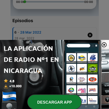
00:00
00:00
Episodios
-
6
28 Mar 2022
28 mar. 2022
-
5
05 Feb 2022
05 feb. 2022
-
4
17 Ene 2022
17 ene. 2022
-
3
07 Dic 2021
07 dic. 2021
-
2
23 Nov 2021
06 dic. 2021
DESCARGAR APP