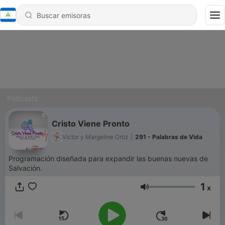
Podcasts
Cristo Viene Pronto
Victor y Margeline Ortiz
|
291 - Palabras de Vida
Programación diseñada para expandir las buenas nuevas de
Salvación.
1
x
Volumen