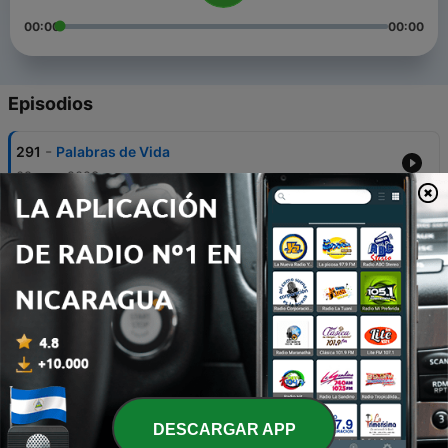
00:00
00:00
Episodios
-
291
Palabras de Vida
09 ago. 2023
-
290
Vale la pena guardarse para Dios
13 jul. 2023
-
289
Apocalipsis 3:11
27 feb. 2023
-
288
Se trata de Salvación
19 feb. 2023
-
287
Lo que es ser oveja de Jesus
DESCARGAR APP
16 feb. 2023