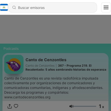
Podcasts
Canto de Cenzontles
Canto de Cenzontles
|
367 - Programa 219. El
Recalentado: 5 años sembrando historias de esperanza
Canto de Cenzontles es una revista radiofónica impulsada
colectivamente por organizaciones de comunicadores y
comunicadoras comunitarias, indígenas y afrodescendientes.
Descarga los programas y compártelos:
www.cantodecenzontles.org
1
x
Volumen