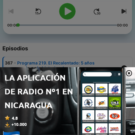
00:00
00:00
Episodios
-
367
Programa 219. El Recalentado: 5 años
sembrando historias de esperanza
30 jun. 2026
-
366
Cine Cenzontles: Mi no lugar de Isis Alejandra
Ahumada Monroy
26 jun. 2026
-
365
Programa 218. Caminar con dignidad
23 jun. 2026
-
364
Programa 217. Al ritmo de la luna: relatos
alrededor del ciclo menstrual