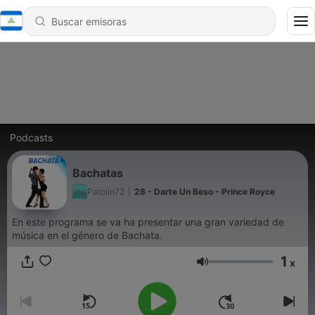
Podcasts
Bachatas
Patolin72
|
28 - Darte Un Beso - Prince Royce
En este programa se va ha presentar una gran variedad de
música en el género de Bachata.
1
x
Volumen