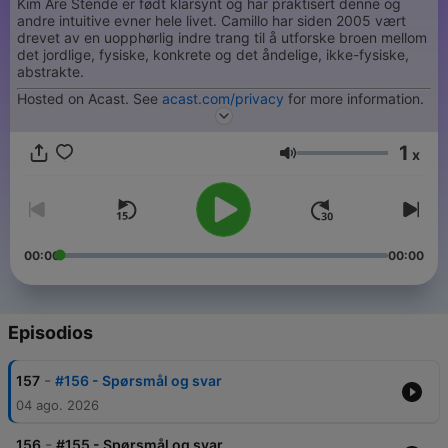
Kim Are Stende er født klarsynt og har praktisert denne og
andre intuitive evner hele livet. Camillo har siden 2005 vært
drevet av en uopphørlig indre trang til å utforske broen mellom
det jordlige, fysiske, konkrete og det åndelige, ikke-fysiske,
abstrakte.
Hosted on Acast. See
acast.com/privacy
for more information.
1
x
Volumen
00:00
00:00
Episodios
-
157
#156 - Spørsmål og svar
04 ago. 2026
-
156
#155 - Spørsmål og svar