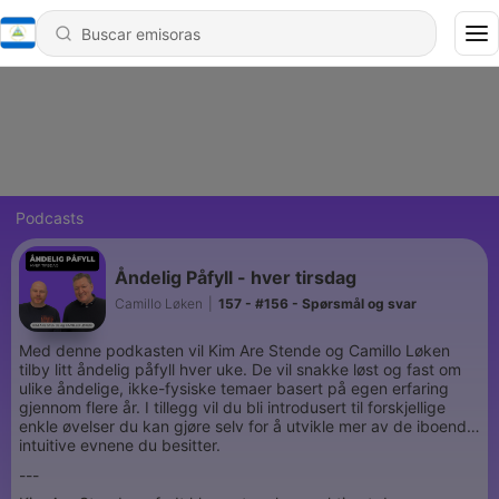
Podcasts
Åndelig Påfyll - hver tirsdag
Camillo Løken
|
157 - #156 - Spørsmål og svar
Med denne podkasten vil Kim Are Stende og Camillo Løken
tilby litt åndelig påfyll hver uke. De vil snakke løst og fast om
ulike åndelige, ikke-fysiske temaer basert på egen erfaring
gjennom flere år. I tillegg vil du bli introdusert til forskjellige
enkle øvelser du kan gjøre selv for å utvikle mer av de iboende
intuitive evnene du besitter.
---