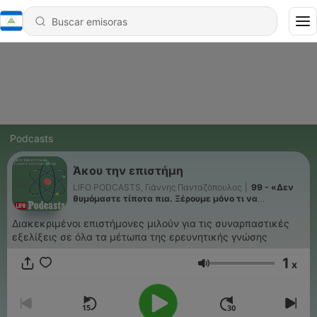
Podcasts
Άκου την επιστήμη
LIFO PODCASTS, Γιάννης Πανταζόπουλος
|
99 - «Δεν
θυμόμαστε τίποτα πια. Ξέρουμε μόνο τι να
ρωτήσουμε το ΑΙ»
Διακεκριμένοι επιστήμονες μιλούν για τις συναρπαστικές
εξελίξεις σε όλα τα μέτωπα της ερευνητικής γνώσης
1
x
Volumen