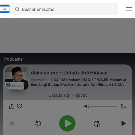
Podcasts
dakwah.me - Ustadz Adi Hidayat
dakwahme
|
34 - Memahami HADIST WAJIB Menuntut
Ilmu bagi Setiap Muslim - Ustadz Adi Hidayat LC MA
Ustadz Adi Hidayat
1
x
Volumen