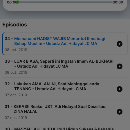
00:00
00:00
Episodios
-
34
Memahami HADIST WAJIB Menuntut Ilmu bagi
Setiap Muslim - Ustadz Adi Hidayat LC MA
08 oct. 2019
-
33
LUAR BIASA, Seperti ini Ingatan Imam AL-BUKHARI
- Ustadz Adi Hidayat LC MA
08 oct. 2019
-
32
Lakukan AMALAN INI, Saat Meninggal anda
TENANG - Ustadz Adi Hidayat LC MA
07 oct. 2019
-
31
KERAS‼️ Reaksi UST. Adi Hidayat Soal Desertasi
ZINA HALAL
07 oct. 2019
-
30
MASYALLAH, Ini 10 KUNCI Hidup Sukses & Bahagia