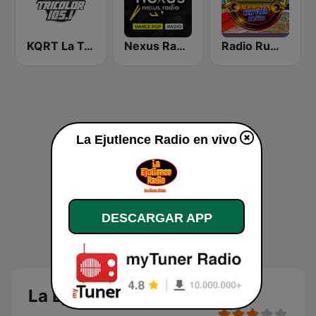
KQRT La Tricolor 105.1 FM
Nexus Radio Dance
Radio Rumba Vacilon
La Ejutlence Radio en vivo
DESCARGAR APP
La Ejutlence Radio