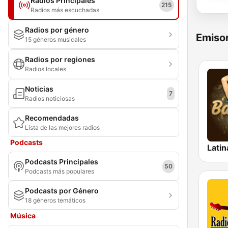
Radios Principales
215
Radios más escuchadas
Radios por género
Emisor
15 géneros musicales
Radios por regiones
Radios locales
Noticias
7
Radios noticiosas
Recomendadas
Lista de las mejores radios
Podcasts
Latin
Podcasts Principales
50
Podcasts más populares
Podcasts por Género
18 géneros temáticos
Música