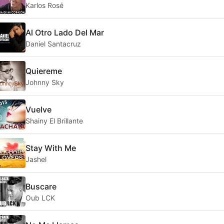
Karlos Rosé
Al Otro Lado Del Mar
Daniel Santacruz
Quiereme
Johnny Sky
Vuelve
Shainy El Brillante
Stay With Me
Jashel
Buscare
Oub LCK