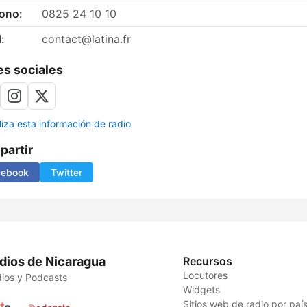
fono:
0825 24 10 10
:
contact@latina.fr
s sociales
liza esta información de radio
artir
cebook
Twitter
dios de Nicaragua
Recursos
Locutores
ios y Podcasts
Widgets
Sitios web de radio por paí