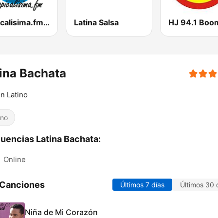
Tropicalisima.fm - Bachata
Latina Salsa
HJ 94.1 Boo
ina Bachata
n Latino
ino
uencias Latina Bachata:
:
Online
 Canciones
Últimos 7 días
Últimos 30 
Niña de Mi Corazón