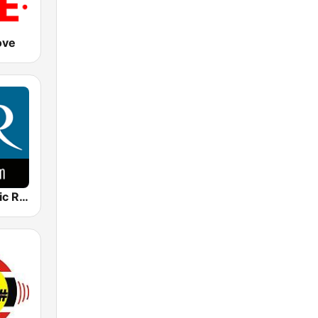
ove
Venice Classic Radio | VCR Auditorium