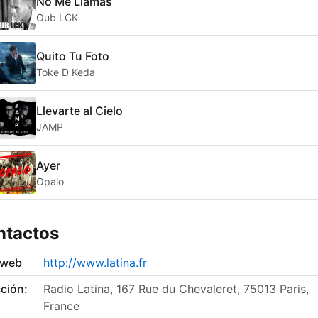
No Me Llamas
Oub LCK
Quito Tu Foto
Toke D Keda
Llevarte al Cielo
JAMP
Ayer
Opalo
ntactos
 web
http://www.latina.fr
ción:
Radio Latina, 167 Rue du Chevaleret, 75013 Paris,
France