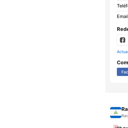
Telé
Email
Rede
Actua
Comp
Fa
Ra
Rad