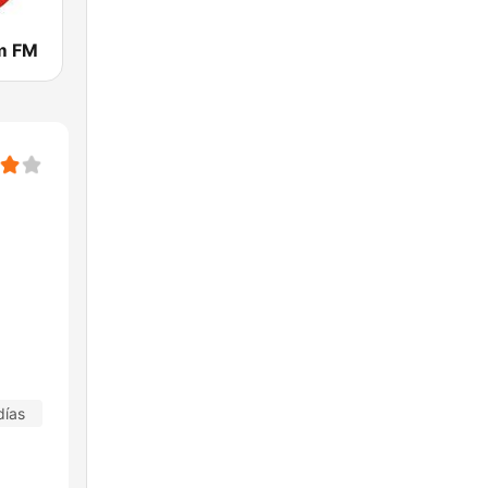
m FM
días