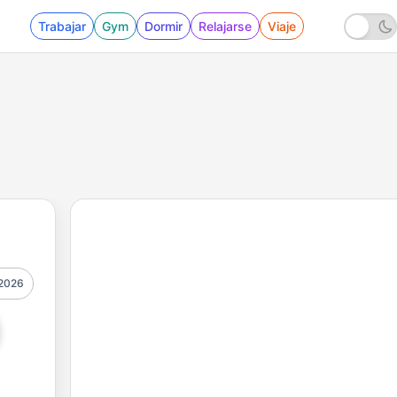
Trabajar
Gym
Dormir
Relajarse
Viaje
2026