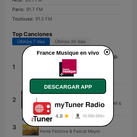
Paris:
91.7 FM
Toulouse:
91.5 FM
Top Canciones
Últimos 7 días
Últimos 30 días
France Musique en vivo
Cello Sonata No. 5 in D Major, Op.
102 No. 2: III. Allegro - Allegro
1
fugato
Jacqueline du Pré & Gerald Moore
DESCARGAR APP
You Shall Go
Patrick Doyle, Robert Ziegler, Tony
2
Hymas, Jonathan Snowdon, Robert Hill &
Richard Morgan
Mantra, Work No. 32: bar 1-2
3
Xenia Pestova & Pascal Meyer