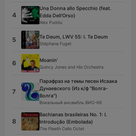
Una Donna allo Specchio (feat.
4
Edda Dell'Orso)
Alex Puddu
Te Deum, LWV 55: I. Te Deum
5
Stéphane Fuget
Moanin'
6
Quincy Jones and His Orchestra
Парафраз на темы песен Исаака
Дунаевского (Из к/ф "Волга-
7
Волга")
Вокальный ансамбль ВИО-66
Bachianas brasileiras No. 1: I.
8
Introdução (Embolada)
The Pleeth Cello Octet