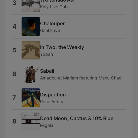
3
Kaly Live Dub
Chalouper
4
Gaël Faye
In Two, the Weakly
5
Yppah
Sabali
6
Amadou et Mariam featuring Manu Chao
Disparition
7
René Aubry
Dead Moon, Cactus & 10% Blue
8
Migala