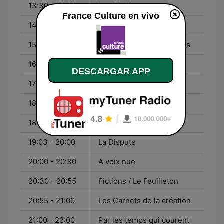
13:30 - 14:00
Les Pieds sur terre
France Culture en vivo
14:00 - 14:55
Entendez-vous l'éco ?
15:00 - 16:00
La Compagnie des poètes
16:00 - 17:02
La Méthode scientifique
DESCARGAR APP
17:02 - 18:00
Grand Reportage
18:00 - 18:20
Journal de 18h
18:20 - 19:03
Du Grain à moudre
19:03 - 20:00
La Dispute
20:00 - 20:30
A voix nue
20:30 - 20:55
Fictions / Le Feuilleton
20:55 - 21:00
Les Carnets de la création
21:00 - 22:00
Par les temps qui courent