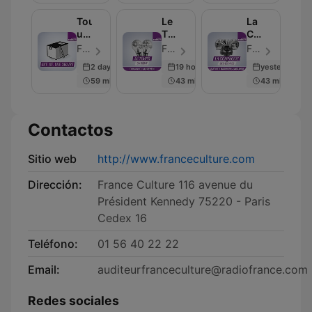
Toute
Le
La
une
Temps
Compagnie
vie
du
des
France Culture - Episodio 73
France Culture - Episodio 69
France Culture - Episodio 37
débat
oeuvres
2 days ago
19 hours ago
yesterday
59 min
43 min
43 min
Contactos
Sitio web
http://www.franceculture.com
Dirección:
France Culture 116 avenue du
Président Kennedy 75220 - Paris
Cedex 16
Teléfono:
01 56 40 22 22
Email:
auditeurfranceculture@radiofrance.com
Redes sociales