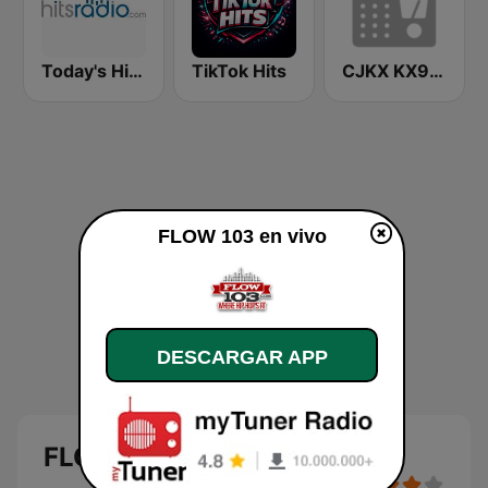
Today's Hits Radio
TikTok Hits
CJKX KX96 New Country
FLOW 103 en vivo
DESCARGAR APP
FLOW 103