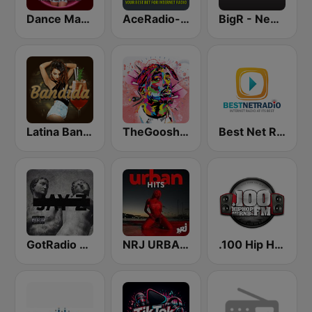
Dance Machine
AceRadio-Classic RnB
BigR - New R&B Hits
Latina Bandida!
TheGoosh Radio - R&B
Best Net Radio - R&B
GotRadio - Hip Hop Stop
NRJ URBAN HITS
.100 Hip Hop and RNB.FM