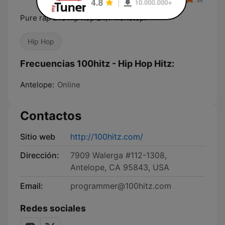
Pure rap and hip hop 24/7 nonstop!
Hip Hop
Frecuencias 100hitz - Hip Hop Hitz:
Antelope:
Online
Contactos
Sitio web
http://100hitz.com/
Dirección:
7909 Walerga #112-1308,
Antelope, CA 95843, USA
Email:
programmer@100hitz.com
Redes sociales