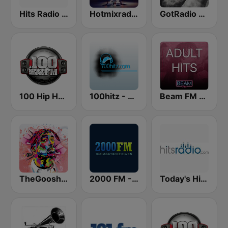
Hits Radio Hip Hop / RnB
Hotmixradio Hip Hop
GotRadio - Hip Hop Stop
100 Hip Hop and RNB FM
100hitz - Top 40
Beam FM - Adult Hits
TheGoosh Radio - R&B
2000 FM - RNB and Hip Hop
Today's Hits Radio