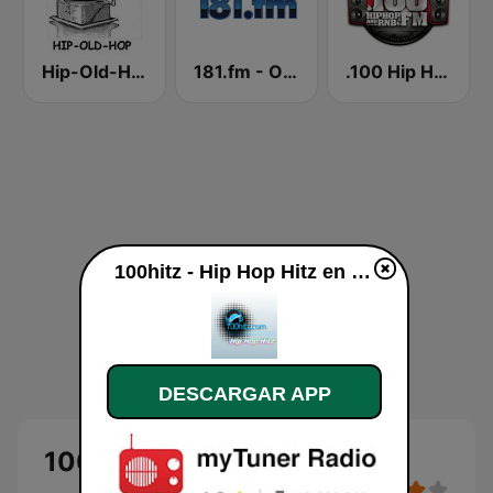
Hip-Old-Hop
181.fm - Old School HipHop/RnB
.100 Hip Hop and RNB.FM
100hitz - Hip Hop Hitz en vivo
DESCARGAR APP
100hitz - Hip Hop Hitz