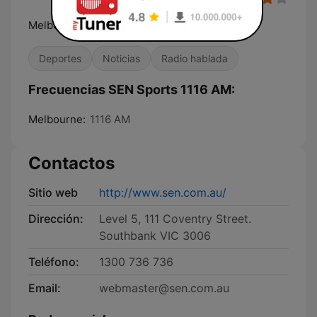
Melbourne's Home of Sport
Deportes
Noticias
Radio hablada
Frecuencias SEN Sports 1116 AM:
Melbourne:
1116 AM
Contactos
Sitio web
http://www.sen.com.au/
Dirección:
Level 5, 111 Coventry Street.
Southbank VIC 3006
Teléfono:
1300 736 736
Email:
webmaster@sen.com.au