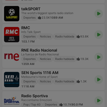
talkSPORT
The world's biggest sports radio station
Deportes
23.5K
1089 AM
RMC
Info Talk Sport
Deportes
Noticias
Radio hablada
93.6K
103.1 FM
RNE Radio Nacional
La fuerza de Radio Nacional
Deportes
Noticias
Radio hablada
19.3K
1359 AM
SEN Sports 1116 AM
Melbourne's Home of Sport
Deportes
Noticias
Radio hablada
1.3K
1116 AM
Radio Sportiva
Raccontiamo Emozioni
Pop / Top 40
Deportes
10.7K
90.0 FM