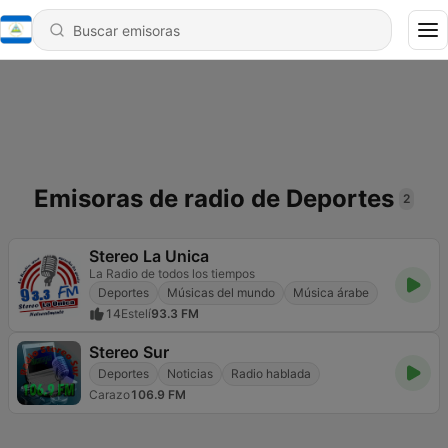
Emisoras de radio de Deportes
2
Stereo La Unica
La Radio de todos los tiempos
Deportes
Músicas del mundo
Música árabe
14
Estelí
93.3 FM
Stereo Sur
Deportes
Noticias
Radio hablada
Carazo
106.9 FM