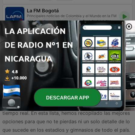
La FM Bogotá
Principales noticias de Colombia y el Mundo en la FM
Rock
Deportes
Noticias
12.7K
94.9 FM
Nicaragua es un país que vive y respira deporte con una
intensidad vibrante. Desde los emocionantes partidos
de béisbol, que sigue siendo el deporte rey en la nación,
hasta el crecimiento imparable del fútbol y la legendaria
tradición del boxeo, la radio se mantiene como el
DESCARGAR APP
vínculo principal entre los aficionados y la acción en
tiempo real. En esta lista, hemos recopilado las mejores
opciones para que no te pierdas ni un solo detalle de lo
que sucede en los estadios y gimnasios de todo el país.