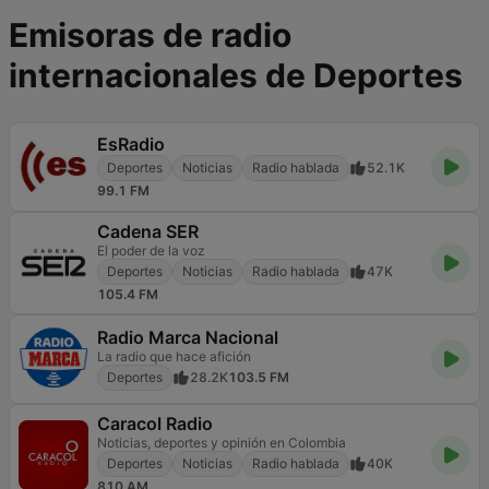
Emisoras de radio
internacionales de Deportes
EsRadio
Deportes
Noticias
Radio hablada
52.1K
99.1 FM
Cadena SER
El poder de la voz
Deportes
Noticias
Radio hablada
47K
105.4 FM
Radio Marca Nacional
La radio que hace afición
Deportes
28.2K
103.5 FM
Caracol Radio
Noticias, deportes y opinión en Colombia
Deportes
Noticias
Radio hablada
40K
810 AM